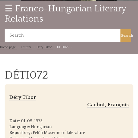
☰ Franco-Hungarian Literary
Relations
Search
Home page
Letters
Déry Tibor
DÉTI072
DÉTI072
Déry Tibor
Gachot, François
Date:
01-05-1973
Language:
Hungarian
Repository:
Petőfi Museum of Literature