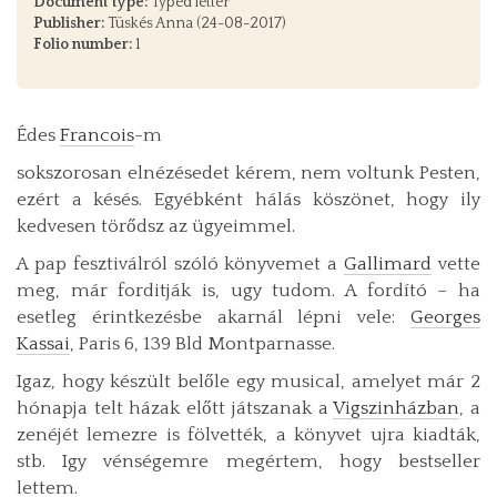
Document type:
Typed letter
Publisher:
Tüskés Anna (24-08-2017)
Folio number:
1
Édes
Francois
-m
sokszorosan elnézésedet kérem, nem voltunk Pesten,
ezért a késés. Egyébként hálás köszönet, hogy ily
kedvesen törődsz az ügyeimmel.
A pap fesztiválról szóló könyvemet a
Gallimard
vette
meg, már forditják is, ugy tudom. A fordító – ha
esetleg érint­kezésbe akarnál lépni vele:
Georges
Kassai
, Paris 6, 139 Bld Montparnasse.
Igaz, hogy készült belőle egy musical, amelyet már 2
hónapja telt házak előtt játszanak a
Vigszinházban
, a
zené­jét lemezre is fölvették, a könyvet ujra kiadták,
stb. Igy vénségemre megértem, hogy bestseller
lettem.