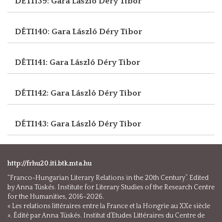
DÉTI139: Gara László
Déry Tibor
DÉTI140: Gara László
Déry Tibor
DÉTI141: Gara László
Déry Tibor
DÉTI142: Gara László
Déry Tibor
DÉTI143: Gara László
Déry Tibor
http://frhu20.iti.btk.mta.hu
“Franco-Hungarian Literary Relations in the 20th Century”. Edited
by Anna Tüskés. Institute for Literary Studies of the Research Centre
for the Humanities, 2016-2026.
« Les relations littéraires entre la France et la Hongrie au XXe siècle
». Édité par Anna Tüskés. Institut d’Etudes Littéraires du Centre de