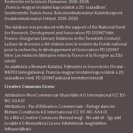
Recherche en Sciences Humaines, 2016-2026.
„Francia-magyar irodalmi kapcsolatok a 20. században”.
Szerkesztette Tüskés Anna. Bölcsészettudományi Kutatóközpont
Irodalomtudományi Intézet, 2016-2026.
The database was produced with the support of the National Fund
for Research, Development and Innovation PD 120947 (title:
Franco-Hungarian Literary Relations in the Twentieth Century).
La base de données a été réalisée avec le soutien du Fonds national
pour la recherche, le développement et l’innovation PD 120947
(titre: Les relations littéraires entre la France et la Hongrie au XXe
siècle).
Az adatbázis a Nemzeti Kutatási, Fejlesztési és Innovációs Hivatal –
NKFIH támogatásával, Francia-magyar irodalmi kapcsolatok a 20.
században című, PD 120947 pályázat keretében készült.
Creative Commons Licenc
Attribution-NonCommercial-ShareAlike 4.0 International (CC BY-
NC-SA 4.0)
Attribution - Pas d’Utilisation Commerciale - Partage dans les
Mêmes Conditions 4.0 International (CC BY-NC-SA 4.0)
Ez a Mű a Creative Commons Nevezd meg! - Ne add el! - Így add
tovább! 4.0 Nemzetközi Licenc feltételeinek megfelelően
felhasználható.