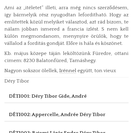
Ami az „itéletet” illeti, arra még nincs szerződésem,
igy bármelyik rész nyugodtan leforditható. Hogy az
emlitettek közül melyiket választod, azt rád bizom, te
nálam jobban is­mered a francia izlést. S nem kell
külön megmondanom, meny­nyire örülök, hogy te
vállalod a forditás gondját. Előre is hála és köszönet.
Kb. május közepe táján leköltözünk Füredre, ottani
cimem: 8230 Balatonfüred, Tamáshegy.
Nagyon sokszor ölellek,
Irénnel
együtt, ton vieux
Déry Tibor
DÉTI001: Déry Tibor
Gide, André
DÉTI002: Appercelle, Andrée
Déry Tibor
DÉTI003: Bajomi Lázár Endre
Déry Tibor