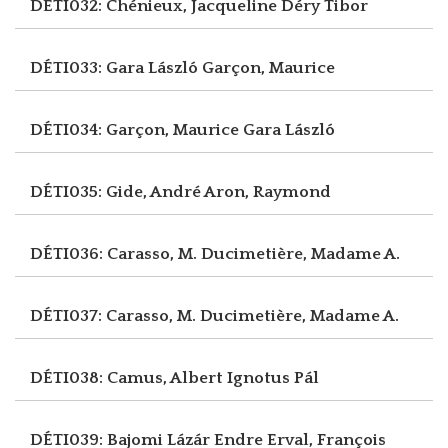
DÉTI032: Chénieux, Jacqueline
Déry Tibor
DÉTI033: Gara László
Garçon, Maurice
DÉTI034: Garçon, Maurice
Gara László
DÉTI035: Gide, André
Aron, Raymond
DÉTI036: Carasso, M.
Ducimetière, Madame A.
DÉTI037: Carasso, M.
Ducimetière, Madame A.
DÉTI038: Camus, Albert
Ignotus Pál
DÉTI039: Bajomi Lázár Endre
Erval, François