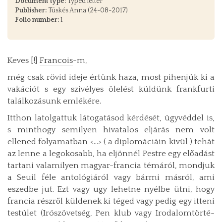
Document type:
Typed letter
Publisher:
Tüskés Anna (24-08-2017)
Folio number:
1
Keves [!]
Francois
-m,
még csak rövid ideje értünk haza, most pihenjük ki a
vakációt s egy szivélyes ölelést küldünk frankfurti
találkozásunk emlékére.
Itthon latolgattuk látogatásod kérdését, ügyvéddel is,
s minthogy semilyen hivatalos eljárás nem volt
ellened folyamatban <…> ( a diplomáciáin kívül ) tehát
az lenne a legokosabb, ha eljönnél Pestre egy előadást
tartani valamilyen magyar-francia témáról, mondjuk
a Seuil féle antológiáról vagy bármi másról, ami
eszedbe jut. Ezt vagy ugy lehetne nyélbe ütni, hogy
francia részről küldenek ki téged vagy pedig egy itteni
testület (Irószövetség, Pen klub vagy Irodalomtörté­