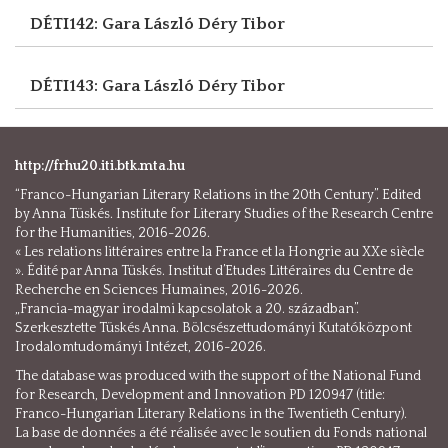
DÉTI142: Gara László
Déry Tibor
DÉTI143: Gara László
Déry Tibor
http://frhu20.iti.btk.mta.hu
“Franco-Hungarian Literary Relations in the 20th Century”. Edited
by Anna Tüskés. Institute for Literary Studies of the Research Centre
for the Humanities, 2016-2026.
« Les relations littéraires entre la France et la Hongrie au XXe siècle
». Édité par Anna Tüskés. Institut d’Etudes Littéraires du Centre de
Recherche en Sciences Humaines, 2016-2026.
„Francia-magyar irodalmi kapcsolatok a 20. században”.
Szerkesztette Tüskés Anna. Bölcsészettudományi Kutatóközpont
Irodalomtudományi Intézet, 2016-2026.
The database was produced with the support of the National Fund
for Research, Development and Innovation PD 120947 (title:
Franco-Hungarian Literary Relations in the Twentieth Century).
La base de données a été réalisée avec le soutien du Fonds national