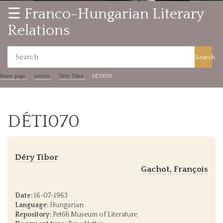
☰ Franco-Hungarian Literary
Relations
Search
Home page
Letters
Déry Tibor
DÉTI070
DÉTI070
Déry Tibor
Gachot, François
Date:
16-07-1963
Language:
Hungarian
Repository:
Petőfi Museum of Literature