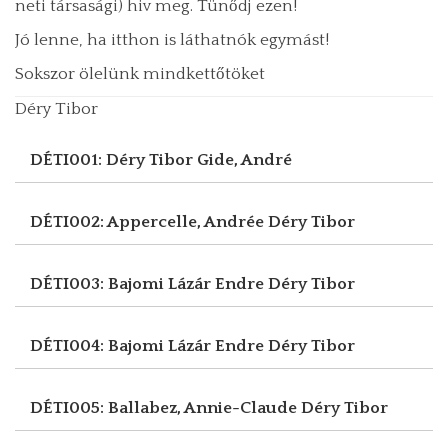
neti társasági) hiv meg. Tünődj ezen!
Jó lenne, ha itthon is láthatnók egymást!
Sokszor ölelünk mindkettőtöket
Déry Tibor
DÉTI001: Déry Tibor
Gide, André
DÉTI002: Appercelle, Andrée
Déry Tibor
DÉTI003: Bajomi Lázár Endre
Déry Tibor
DÉTI004: Bajomi Lázár Endre
Déry Tibor
DÉTI005: Ballabez, Annie-Claude
Déry Tibor