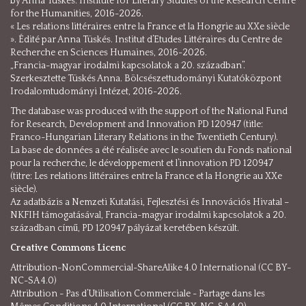
by Anna Tüskés. Institute for Literary Studies of the Research Centre
for the Humanities, 2016-2026.
« Les relations littéraires entre la France et la Hongrie au XXe siècle
». Édité par Anna Tüskés. Institut d’Etudes Littéraires du Centre de
Recherche en Sciences Humaines, 2016-2026.
„Francia-magyar irodalmi kapcsolatok a 20. században”.
Szerkesztette Tüskés Anna. Bölcsészettudományi Kutatóközpont
Irodalomtudományi Intézet, 2016-2026.
The database was produced with the support of the National Fund
for Research, Development and Innovation PD 120947 (title:
Franco-Hungarian Literary Relations in the Twentieth Century).
La base de données a été réalisée avec le soutien du Fonds national
pour la recherche, le développement et l’innovation PD 120947
(titre: Les relations littéraires entre la France et la Hongrie au XXe
siècle).
Az adatbázis a Nemzeti Kutatási, Fejlesztési és Innovációs Hivatal –
NKFIH támogatásával, Francia-magyar irodalmi kapcsolatok a 20.
században című, PD 120947 pályázat keretében készült.
Creative Commons Licenc
Attribution-NonCommercial-ShareAlike 4.0 International (CC BY-
NC-SA 4.0)
Attribution - Pas d’Utilisation Commerciale - Partage dans les