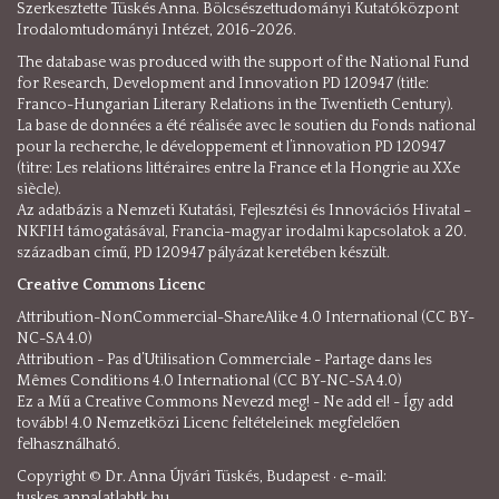
Szerkesztette Tüskés Anna. Bölcsészettudományi Kutatóközpont
Irodalomtudományi Intézet, 2016-2026.
The database was produced with the support of the National Fund
for Research, Development and Innovation PD 120947 (title:
Franco-Hungarian Literary Relations in the Twentieth Century).
La base de données a été réalisée avec le soutien du Fonds national
pour la recherche, le développement et l’innovation PD 120947
(titre: Les relations littéraires entre la France et la Hongrie au XXe
siècle).
Az adatbázis a Nemzeti Kutatási, Fejlesztési és Innovációs Hivatal –
NKFIH támogatásával, Francia-magyar irodalmi kapcsolatok a 20.
században című, PD 120947 pályázat keretében készült.
Creative Commons Licenc
Attribution-NonCommercial-ShareAlike 4.0 International (CC BY-
NC-SA 4.0)
Attribution - Pas d’Utilisation Commerciale - Partage dans les
Mêmes Conditions 4.0 International (CC BY-NC-SA 4.0)
Ez a Mű a Creative Commons Nevezd meg! - Ne add el! - Így add
tovább! 4.0 Nemzetközi Licenc feltételeinek megfelelően
felhasználható.
Copyright © Dr. Anna Újvári Tüskés, Budapest · e-mail:
tuskes.anna[at]abtk.hu