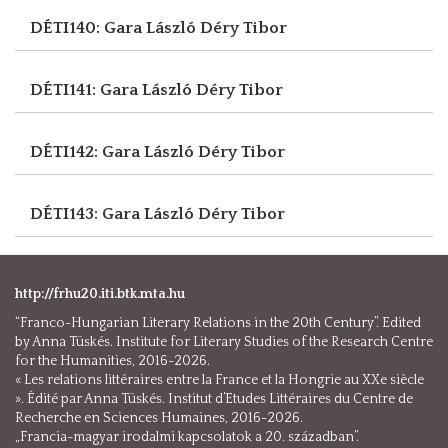
DÉTI140: Gara László
Déry Tibor
DÉTI141: Gara László
Déry Tibor
DÉTI142: Gara László
Déry Tibor
DÉTI143: Gara László
Déry Tibor
http://frhu20.iti.btk.mta.hu
“Franco-Hungarian Literary Relations in the 20th Century”. Edited
by Anna Tüskés. Institute for Literary Studies of the Research Centre
for the Humanities, 2016-2026.
« Les relations littéraires entre la France et la Hongrie au XXe siècle
». Édité par Anna Tüskés. Institut d’Etudes Littéraires du Centre de
Recherche en Sciences Humaines, 2016-2026.
„Francia-magyar irodalmi kapcsolatok a 20. században”.