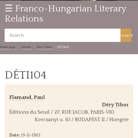
☰ Franco-Hungarian Literary
Relations
Search
Home page
Letters
Déry Tibor
DÉTI104
DÉTI104
Flamand, Paul
Déry Tibor
Éditions du Seuil / 27, RUE JACOB, PARIS-VI0
Krecsanyi u. 10 / BUDAPEST II / Hongrie
Date:
19-11-1963