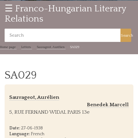
☰ Franco-Hungarian Literary
Relations
Search
Home page
Letters
Sauvageot, Aurélien
SA029
SA029
Sauvageot, Aurélien
Benedek Marcell
5, RUE FERNAND WIDAL PARIS 13e
Date:
27-06-1938
Language:
French