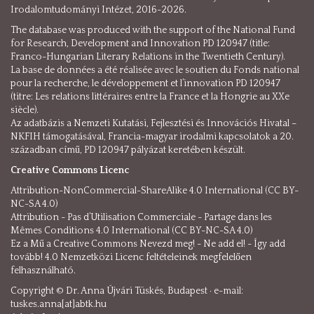
Irodalomtudományi Intézet, 2016-2026.
The database was produced with the support of the National Fund
for Research, Development and Innovation PD 120947 (title:
Franco-Hungarian Literary Relations in the Twentieth Century).
La base de données a été réalisée avec le soutien du Fonds national
pour la recherche, le développement et l’innovation PD 120947
(titre: Les relations littéraires entre la France et la Hongrie au XXe
siècle).
Az adatbázis a Nemzeti Kutatási, Fejlesztési és Innovációs Hivatal –
NKFIH támogatásával, Francia-magyar irodalmi kapcsolatok a 20.
században című, PD 120947 pályázat keretében készült.
Creative Commons Licenc
Attribution-NonCommercial-ShareAlike 4.0 International (CC BY-
NC-SA 4.0)
Attribution - Pas d’Utilisation Commerciale - Partage dans les
Mêmes Conditions 4.0 International (CC BY-NC-SA 4.0)
Ez a Mű a Creative Commons Nevezd meg! - Ne add el! - Így add
tovább! 4.0 Nemzetközi Licenc feltételeinek megfelelően
felhasználható.
Copyright © Dr. Anna Újvári Tüskés, Budapest · e-mail:
tuskes.anna[at]abtk.hu