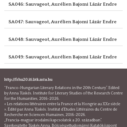
SA046: Sauvageot, Aurélien
Bajomi Lázár Endre
SA047: Sauvageot, Aurélien
Bajomi Lázár Endre
SA048: Sauvageot, Aurélien
Bajomi Lázár Endre
SA049: Sauvageot, Aurélien
Bajomi Lázár Endre
http://frhu20.iti.btk.mta.hu
“Franco-Hungarian Literary Relations in the 20th Century”. Edited
by Anna Tüskés. Institute for Literary Studies of the Research Centre
for the Humanities, 2016-2026.
« Les relations littéraires entre la France et la Hongrie au XXe siècle
». Édité par Anna Tüskés. Institut d’Etudes Littéraires du Centre de
Recherche en Sciences Humaines, 2016-2026.
„Francia-magyar irodalmi kapcsolatok a 20. században”.
Szerkesztette Tüskés Anna. Bölcsészettudományi Kutatóközpont