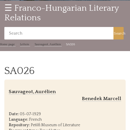
☰ Franco-Hungarian Literary
Relations
Search
Home page
Letters
Sauvageot, Aurélien
SA026
SA026
Sauvageot, Aurélien
Benedek Marcell
Date:
05-07-1929
Language:
French
Repository:
Petőfi Museum of Literature