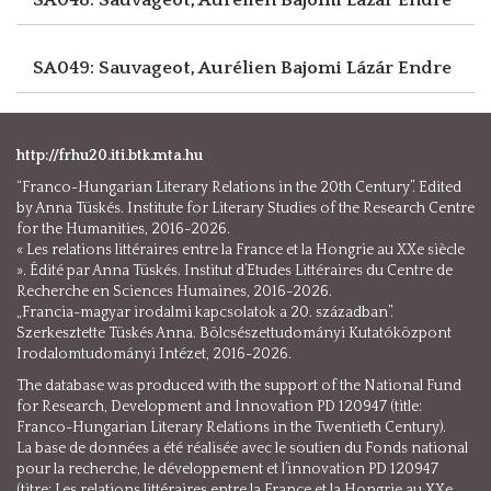
SA049: Sauvageot, Aurélien
Bajomi Lázár Endre
http://frhu20.iti.btk.mta.hu
“Franco-Hungarian Literary Relations in the 20th Century”. Edited
by Anna Tüskés. Institute for Literary Studies of the Research Centre
for the Humanities, 2016-2026.
« Les relations littéraires entre la France et la Hongrie au XXe siècle
». Édité par Anna Tüskés. Institut d’Etudes Littéraires du Centre de
Recherche en Sciences Humaines, 2016-2026.
„Francia-magyar irodalmi kapcsolatok a 20. században”.
Szerkesztette Tüskés Anna. Bölcsészettudományi Kutatóközpont
Irodalomtudományi Intézet, 2016-2026.
The database was produced with the support of the National Fund
for Research, Development and Innovation PD 120947 (title:
Franco-Hungarian Literary Relations in the Twentieth Century).
La base de données a été réalisée avec le soutien du Fonds national
pour la recherche, le développement et l’innovation PD 120947
(titre: Les relations littéraires entre la France et la Hongrie au XXe