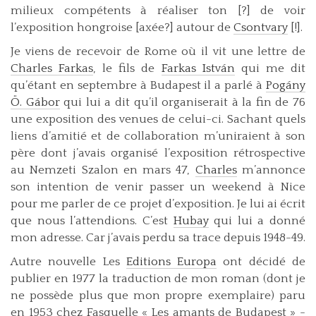
milieux compétents à réaliser ton [?] de voir
l’exposition hongroise [axée?] autour de
Csontvary
[!].
Je viens de recevoir de Rome où il vit une lettre de
Charles Farkas
, le fils de
Farkas István
qui me dit
qu’étant en septembre à Budapest il a parlé à
Pogány
Ö. Gábor
qui lui a dit qu’il organiserait à la fin de 76
une exposition des venues de celui-ci. Sachant quels
liens d’amitié et de collaboration m’uniraient à son
père dont j’avais organisé l’exposition rétrospective
au Nemzeti Szalon en mars 47,
Charles
m’annonce
son intention de venir passer un weekend à Nice
pour me parler de ce projet d’exposition. Je lui ai écrit
que nous l’attendions. C’est
Hubay
qui lui a donné
mon adresse. Car j’avais perdu sa trace depuis 1948-49.
Autre nouvelle Les
Editions Europa
ont décidé de
publier en 1977 la traduction de mon roman (dont je
ne possède plus que mon propre exemplaire) paru
en 1953 chez Fasquelle « Les amants de Budapest » -