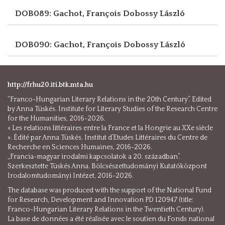
DOB089: Gachot, François
Dobossy László
DOB090: Gachot, François
Dobossy László
http://frhu20.iti.btk.mta.hu
“Franco-Hungarian Literary Relations in the 20th Century”. Edited
by Anna Tüskés. Institute for Literary Studies of the Research Centre
for the Humanities, 2016-2026.
« Les relations littéraires entre la France et la Hongrie au XXe siècle
». Édité par Anna Tüskés. Institut d’Etudes Littéraires du Centre de
Recherche en Sciences Humaines, 2016-2026.
„Francia-magyar irodalmi kapcsolatok a 20. században”.
Szerkesztette Tüskés Anna. Bölcsészettudományi Kutatóközpont
Irodalomtudományi Intézet, 2016-2026.
The database was produced with the support of the National Fund
for Research, Development and Innovation PD 120947 (title:
Franco-Hungarian Literary Relations in the Twentieth Century).
La base de données a été réalisée avec le soutien du Fonds national