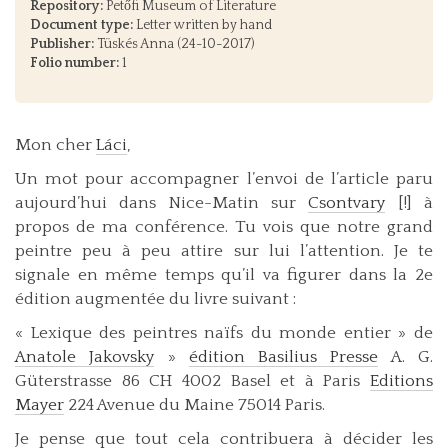
Repository:
Petőfi Museum of Literature
Document type:
Letter written by hand
Publisher:
Tüskés Anna (24-10-2017)
Folio number:
1
Mon cher
Láci
,
Un mot pour accompagner l’envoi de l’article paru
aujourd’hui dans Nice-Matin sur
Csontvary
[!] à
propos de ma conférence. Tu vois que notre grand
peintre peu à peu attire sur lui l’attention. Je te
signale en même temps qu’il va figurer dans la 2e
édition augmentée du livre suivant :
« Lexique des peintres naïfs du monde entier » de
Anatole Jakovsky
»
édition Basilius Presse
A. G.
Güterstrasse 86 CH 4002 Basel et à Paris
Editions
Mayer
224 Avenue du Maine 75014 Paris.
Je pense que tout cela contribuera à décider les