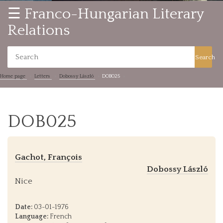
☰ Franco-Hungarian Literary
Relations
Search
Home page
Letters
Dobossy László
DOB025
DOB025
Gachot, François
Dobossy László
Nice
Date:
03-01-1976
Language:
French