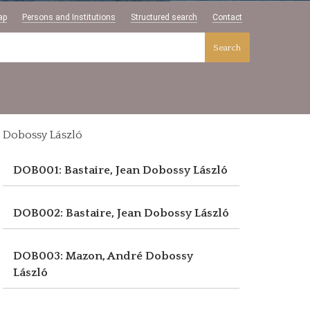
ap
Persons and Institutions
Structured search
Contact
Search
Dobossy László
DOB001: Bastaire, Jean
Dobossy László
DOB002: Bastaire, Jean
Dobossy László
DOB003: Mazon, André
Dobossy
László