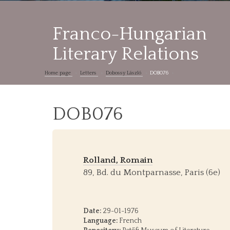
Franco-Hungarian
Literary Relations
Home page
Letters
Dobossy László
DOB076
DOB076
Rolland, Romain
89, Bd. du Montparnasse, Paris (6e)
Date:
29-01-1976
Language:
French