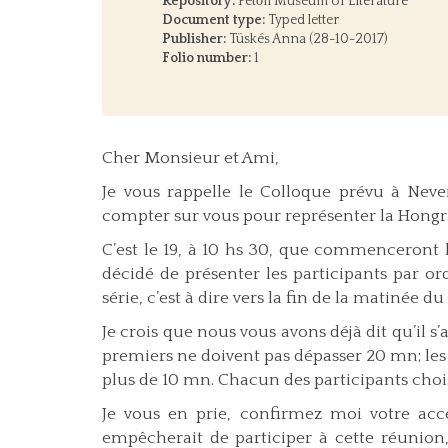
Repository:
Petőfi Museum of Literature
Document type:
Typed letter
Publisher:
Tüskés Anna (28-10-2017)
Folio number:
1
Cher Monsieur et Ami,
Je vous rappelle le Colloque prévu à Neve
compter sur vous pour représenter la Hongr
C’est le 19, à 10 hs 30, que commenceront l
décidé de présenter les participants par o
série, c’est à dire vers la fin de la matinée du 
Je crois que nous vous avons déjà dit qu’il s
pre­miers ne doivent pas dépasser 20 mn; les
plus de 10 mn. Chacun des parti­cipants choisi
Je vous en prie, confirmez moi votre ac
empêcherait de participer à cette réunio