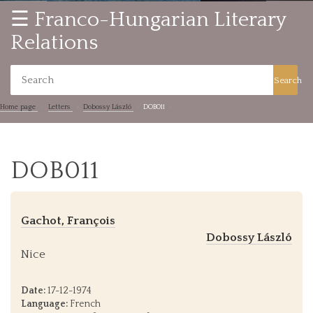
☰ Franco-Hungarian Literary
Relations
Search
Home page
Letters
Dobossy László
DOB011
DOB011
Gachot, François
Dobossy László
Nice
Date:
17-12-1974
Language:
French