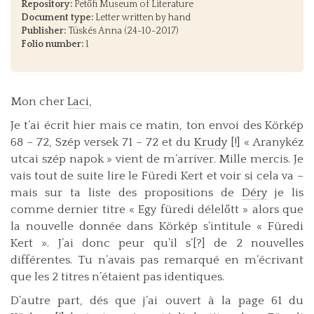
Repository:
Petőfi Museum of Literature
Document type:
Letter written by hand
Publisher:
Tüskés Anna (24-10-2017)
Folio number:
1
Mon cher
Laci
,
Je t’ai écrit hier mais ce matin, ton envoi des Körkép
68 – 72, Szép versek 71 – 72 et du
Krudy
[!] « Aranykéz
utcai szép napok » vient de m’arriver. Mille mercis. Je
vais tout de suite lire le Füredi Kert et voir si cela va –
mais sur ta liste des propositions de
Déry
je lis
comme dernier titre « Egy füredi délelőtt » alors que
la nouvelle donnée dans Körkép s’intitule « Füredi
Kert ». J’ai donc peur qu’il s’[?] de 2 nouvelles
différentes. Tu n’avais pas remarqué en m’écrivant
que les 2 titres n’étaient pas identiques.
D’autre part, dés que j’ai ouvert à la page 61 du