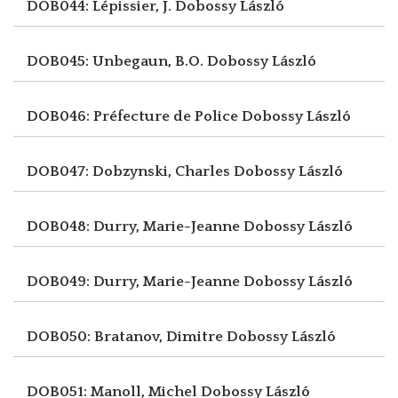
DOB044: Lépissier, J.
Dobossy László
DOB045: Unbegaun, B.O.
Dobossy László
DOB046: Préfecture de Police
Dobossy László
DOB047: Dobzynski, Charles
Dobossy László
DOB048: Durry, Marie-Jeanne
Dobossy László
DOB049: Durry, Marie-Jeanne
Dobossy László
DOB050: Bratanov, Dimitre
Dobossy László
DOB051: Manoll, Michel
Dobossy László