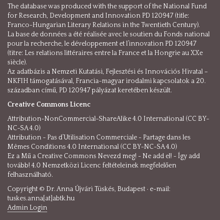
The database was produced with the support of the National Fund
for Research, Development and Innovation PD 120947 (title:
Franco-Hungarian Literary Relations in the Twentieth Century).
La base de données a été réalisée avec le soutien du Fonds national
pour la recherche, le développement et l’innovation PD 120947
(titre: Les relations littéraires entre la France et la Hongrie au XXe
siècle).
Az adatbázis a Nemzeti Kutatási, Fejlesztési és Innovációs Hivatal –
NKFIH támogatásával, Francia-magyar irodalmi kapcsolatok a 20.
században című, PD 120947 pályázat keretében készült.
Creative Commons Licenc
Attribution-NonCommercial-ShareAlike 4.0 International (CC BY-
NC-SA 4.0)
Attribution - Pas d’Utilisation Commerciale - Partage dans les
Mêmes Conditions 4.0 International (CC BY-NC-SA 4.0)
Ez a Mű a Creative Commons Nevezd meg! - Ne add el! - Így add
tovább! 4.0 Nemzetközi Licenc feltételeinek megfelelően
felhasználható.
Copyright © Dr. Anna Újvári Tüskés, Budapest · e-mail:
tuskes.anna[at]abtk.hu
Admin Login