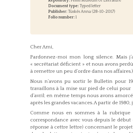
Repository:
Petőfi Museum of Literature
Document type:
Typed letter
Publisher:
Tüskés Anna (28-10-2017)
Folio number:
1
Cher Ami,
Pardonnez-moi mon long silence. Mais j’ai
« secrétariat déficient » et nous avons per
à remettre un peu d’ordre dans nos affaires.)
Nous n’avons pu sortir le Bulletin pour 
travaillons à la mise sur pied de celui pour
d’avril; en même temps nous avons amorcé 
après les grandes vacances. A partir de 1980, 
Comme nous en sommes à la rubrique Ho
correspondance avec vous depuis le début de 
réponse à cettre lettre) concernant le proje