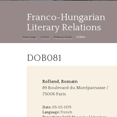
Franco-Hungarian
Literary Relations
Home page
Letters
Dobossy László
DOB081
DOB081
Rolland, Romain
89 Boulevard du Montparnasse /
75006 Paris
Date:
09-03-1979
Language:
French