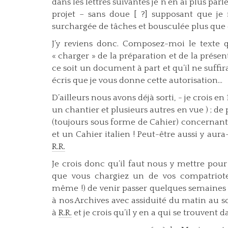
dans les lettres suivantes je n’en ai plus par
projet – sans doue [ ?] supposant que je m
surchargée de tâches et bousculée plus que 
J’y reviens donc. Composez-moi le texte 
« charger » de la préparation et de la présen
ce soit un document à part et qu’il ne suffira
écris que je vous donne cette autorisation...
D’ailleurs nous avons déjà sorti, - je crois 
un chantier et plusieurs autres en vue ) ; de
(toujours sous forme de Cahier) concernan
et un Cahier ita­lien ! Peut-être aussi y aur
R.R.
Je crois donc qu’il faut nous y mettre pour
que vous chargiez un de vos compatriotes
même !) de venir passer quelques semaines (u
à nos Archives avec assiduité du matin au soi
à
R.R.
et je crois qu’il y en a qui se trouvent 