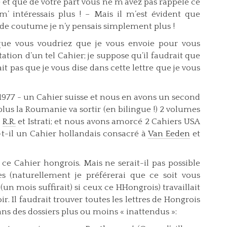
lé et que de votre part vous ne m’avez pas rappelé ce
’ intéressais plus ! – Mais il m’est évident que
de coutume je n’y pensais simplement plus !
que vous voudriez que je vous envoie pour vous
tation d’un tel Cahier; je suppose qu’il faudrait que
it pas que je vous dise dans cette lettre que je vous
en 1977 - un Cahier suisse et nous en avons un second
 plus la Roumanie va sortir (en bilingue !) 2 volumes
t
R.R.
et Istrati; et nous avons amorcé 2 Cahiers USA
a-t-il un Cahier hollandais consacré à
Van Eeden
et
 ce Cahier hongrois. Mais ne serait-il pas possible
 (naturel­lement je préférerai que ce soit vous
n mois suffirait) si ceux ce HHongrois) travaillait
r. Il faudrait trouver toutes les lettres de Hongrois
dans des dossiers plus ou moins « inattendus »: