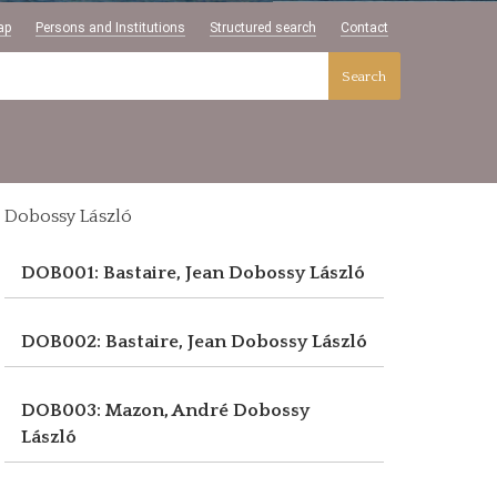
ap
Persons and Institutions
Structured search
Contact
Search
Dobossy László
DOB001: Bastaire, Jean
Dobossy László
DOB002: Bastaire, Jean
Dobossy László
DOB003: Mazon, André
Dobossy
László