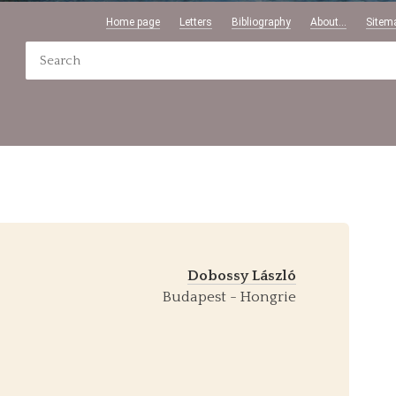
Home page
Letters
Bibliography
About...
Sitem
Dobossy László
Budapest - Hongrie