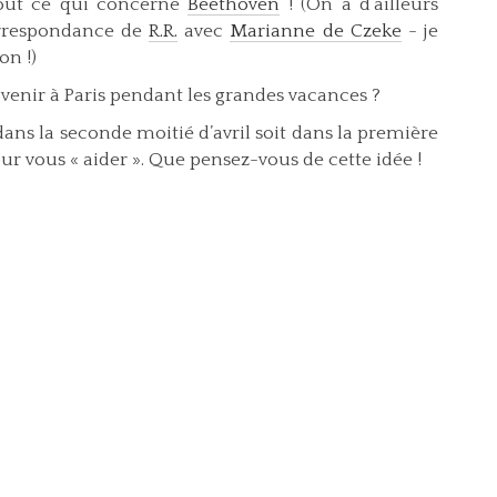
out ce qui concerne
Beethoven
! (On a d’ail­leurs
orrespondance de
R.R.
avec
Marianne de Czeke
- je
on !)
 venir à Paris pen­dant les grandes vacances ?
 dans la seconde moitié d’avril soit dans la première
ur vous « aider ». Que pensez-vous de cette idée !