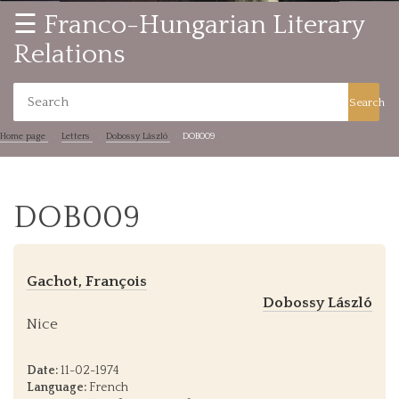
☰ Franco-Hungarian Literary
Relations
Search
Home page
Letters
Dobossy László
DOB009
DOB009
Gachot, François
Dobossy László
Nice
Date:
11-02-1974
Language:
French