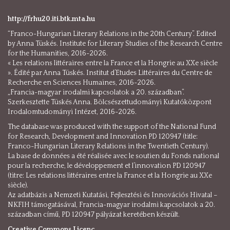
http://frhu20.iti.btk.mta.hu
“Franco-Hungarian Literary Relations in the 20th Century”. Edited
by Anna Tüskés. Institute for Literary Studies of the Research Centre
for the Humanities, 2016-2026.
« Les relations littéraires entre la France et la Hongrie au XXe siècle
». Édité par Anna Tüskés. Institut d’Etudes Littéraires du Centre de
Recherche en Sciences Humaines, 2016-2026.
„Francia-magyar irodalmi kapcsolatok a 20. században”.
Szerkesztette Tüskés Anna. Bölcsészettudományi Kutatóközpont
Irodalomtudományi Intézet, 2016-2026.
The database was produced with the support of the National Fund
for Research, Development and Innovation PD 120947 (title:
Franco-Hungarian Literary Relations in the Twentieth Century).
La base de données a été réalisée avec le soutien du Fonds national
pour la recherche, le développement et l’innovation PD 120947
(titre: Les relations littéraires entre la France et la Hongrie au XXe
siècle).
Az adatbázis a Nemzeti Kutatási, Fejlesztési és Innovációs Hivatal –
NKFIH támogatásával, Francia-magyar irodalmi kapcsolatok a 20.
században című, PD 120947 pályázat keretében készült.
Creative Commons Licenc