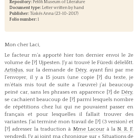
Repository:
Petőfi Museum of Literature
Document type:
Letter written by hand
Publisher:
Tüskés Anna (23-10-2017)
Folio number:
1
Mon cher Laci,
Le facteur m’a apporté hier ton dernier envoi le 2e
volume de [?] Ujpesten. J’y ai trouvé le Füredi délelőtt.
ArtisJus
, sur la demande de
Déry
, ayant fini par me
l’envoyer, il y a 15 jours (une copie [?] du texte, je
m’étais mis tout de suite a l’œuvre) j’ai beaucoup
peiné car, sans les phrases en apparence [?] de
Déry
,
se cachaient beaucoup de [?] parmi lesquels nombre
de répétitions chez lui qui ne pouvaient passer en
français et pour lesquelles il fallait trouver des
variantes. J’ai terminé mon travail de [?] (3 version) et
[?] adresser la traduction à
Mme Lacour
à la
N. R. F.
vendredi. J’y ai joint ma chronique sur « Situations de