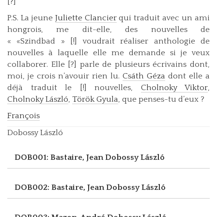
[?]
P.S. La jeune
Juliette Clancier
qui traduit avec un ami
hongrois, me dit-elle, des nouvelles de
« «Szindbad » [!] voudrait réaliser anthologie de
nouvelles à laquelle elle me demande si je veux
collaborer. Elle [?] parle de plusieurs écrivains dont,
moi, je crois n’avouir rien lu.
Csáth Géza
dont elle a
déjà traduit le [!] nouvelles,
Cholnoky Viktor
,
Cholnoky László
,
Török Gyula
, que penses-tu d’eux ?
François
Dobossy László
DOB001: Bastaire, Jean
Dobossy László
DOB002: Bastaire, Jean
Dobossy László