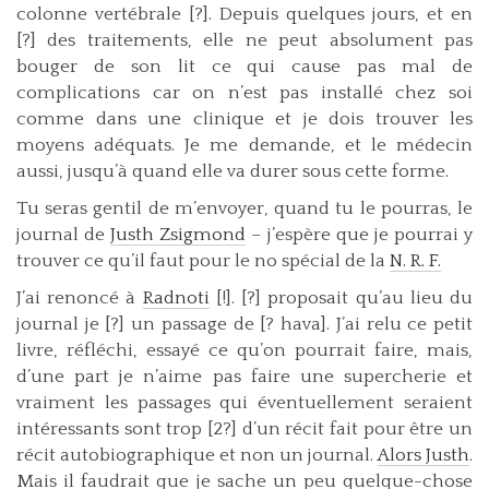
colonne vertébrale [?]. Depuis quelques jours, et en
[?] des traitements, elle ne peut absolument pas
bouger de son lit ce qui cause pas mal de
complications car on n’est pas installé chez soi
comme dans une clinique et je dois trouver les
moyens adéquats. Je me demande, et le médecin
aussi, jusqu’à quand elle va durer sous cette forme.
Tu seras gentil de m’envoyer, quand tu le pourras, le
journal de
Justh Zsigmond
– j’espère que je pourrai y
trouver ce qu’il faut pour le no spécial de la
N. R. F.
J’ai renoncé à
Radnoti
[!]. [?] proposait qu’au lieu du
journal je [?] un passage de [? hava]. J’ai relu ce petit
livre, réfléchi, essayé ce qu’on pourrait faire, mais,
d’une part je n’aime pas faire une supercherie et
vraiment les passages qui éventuellement seraient
intéressants sont trop [2?] d’un récit fait pour être un
récit autobiographique et non un journal.
Alors Justh
.
Mais il faudrait que je sache un peu quelque-chose