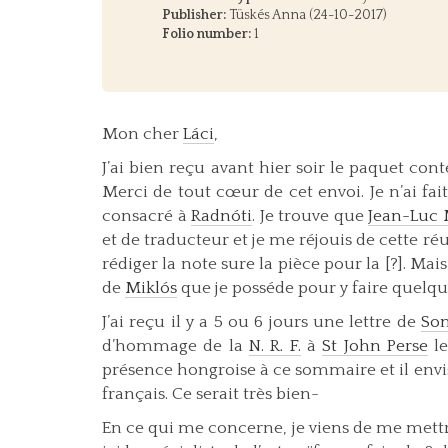
Publisher:
Tüskés Anna (24-10-2017)
Folio number:
1
Mon cher
Láci
,
J’ai bien reçu avant hier soir le paquet co
Merci de tout cœur de cet envoi. Je n’ai fait
consacré à
Radnóti
. Je trouve que
Jean-Luc
et de traducteur et je me réjouis de cette ré
rédiger la note sure la pièce pour la [?]. Mai
de
Miklós
que je posséde pour y faire quelqu
J’ai reçu il y a 5 ou 6 jours une lettre de
So
d’hommage de la
N. R. F.
à
St John Perse
le
présence hongroise à ce sommaire et il env
français. Ce serait très bien-
En ce qui me concerne, je viens de me mettre 