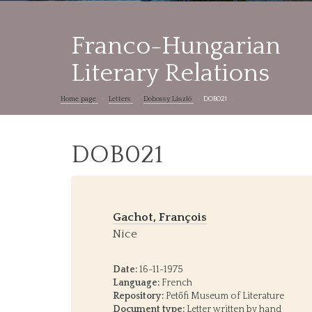
Franco-Hungarian
Literary Relations
Home page
Letters
Dobossy László
DOB021
DOB021
Gachot, François
Nice
Date:
16-11-1975
Language:
French
Repository:
Petőfi Museum of Literature
Document type:
Letter written by hand