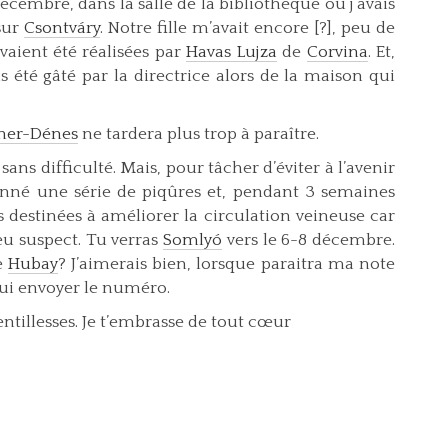
8 décembre, dans la salle de la bibliothèque où j’avais
sur
Csontváry
. Notre fille m’avait encore [?], peu de
avaient été réalisées par
Havas Lujza
de
Corvina
. Et,
is été gâté par la directrice alors de la maison qui
ner-Dénes
ne tardera plus trop à paraître.
ans difficulté. Mais, pour tâcher d’éviter à l’avenir
né une série de piqûres et, pendant 3 semaines
 destinées à améliorer la circulation veineuse car
eu suspect. Tu verras
Somlyó
vers le 6-8 décembre.
e
Hubay
? J’aimerais bien, lorsque paraitra ma note
 lui envoyer le numéro.
entillesses. Je t’embrasse de tout cœur