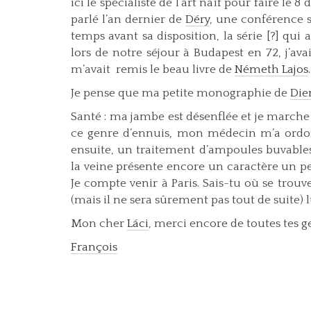
ici le spécialiste de l’art naïf pour faire le 
parlé l’an dernier de
Déry
, une conférence 
temps avant sa disposition, la série [?] qui 
lors de notre séjour à Budapest en 72, j’ava
m’avait remis le beau livre de
Németh Lajos
.
Je pense que ma petite monographie de
Die
Santé : ma jambe est désenflée et je marche s
ce genre d’ennuis, mon médecin m’a ordon
ensuite, un traitement d’ampoules buvables
la veine présente encore un caractère un p
Je compte venir à Paris. Sais-tu où se trouv
(mais il ne sera sûrement pas tout de suite)
Mon cher
Láci
, merci encore de toutes tes g
François