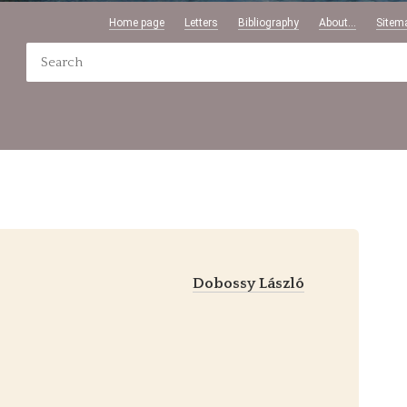
Home page
Letters
Bibliography
About...
Sitem
Dobossy László