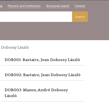
ap
Persons and Institutions
Structured search
Contact
Search
Dobossy László
DOB001: Bastaire, Jean
Dobossy László
DOB002: Bastaire, Jean
Dobossy László
DOB003: Mazon, André
Dobossy
László