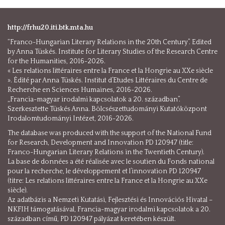
http://frhu20.iti.btk.mta.hu
“Franco-Hungarian Literary Relations in the 20th Century”. Edited
by Anna Tüskés. Institute for Literary Studies of the Research Centre
for the Humanities, 2016-2026.
« Les relations littéraires entre la France et la Hongrie au XXe siècle
». Édité par Anna Tüskés. Institut d’Etudes Littéraires du Centre de
Recherche en Sciences Humaines, 2016-2026.
„Francia-magyar irodalmi kapcsolatok a 20. században”.
Szerkesztette Tüskés Anna. Bölcsészettudományi Kutatóközpont
Irodalomtudományi Intézet, 2016-2026.
The database was produced with the support of the National Fund
for Research, Development and Innovation PD 120947 (title:
Franco-Hungarian Literary Relations in the Twentieth Century).
La base de données a été réalisée avec le soutien du Fonds national
pour la recherche, le développement et l’innovation PD 120947
(titre: Les relations littéraires entre la France et la Hongrie au XXe
siècle).
Az adatbázis a Nemzeti Kutatási, Fejlesztési és Innovációs Hivatal –
NKFIH támogatásával, Francia-magyar irodalmi kapcsolatok a 20.
században című, PD 120947 pályázat keretében készült.