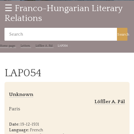
☰ Franco-Hungarian Literary
Relations
Search
Home page
Letters
Löffler A. Pál
LAP054
LAP054
Unknown
Löffler A. Pál
Paris
Date:
19-12-1931
Language:
French