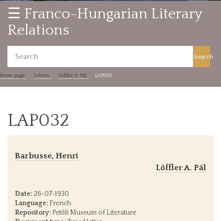
☰ Franco-Hungarian Literary
Relations
Search
Home page
Letters
Löffler A. Pál
LAP032
LAP032
Barbusse, Henri
Löffler A. Pál
Date:
26-07-1930
Language:
French
Repository:
Petőfi Museum of Literature