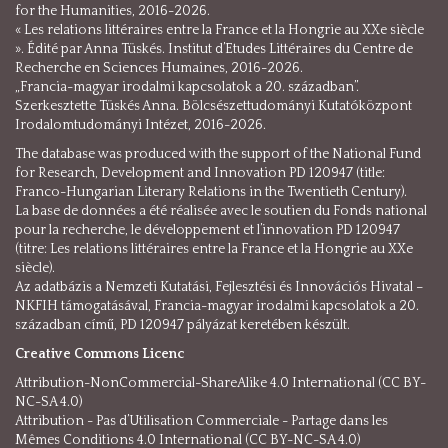
for the Humanities, 2016-2026.
« Les relations littéraires entre la France et la Hongrie au XXe siècle
». Édité par Anna Tüskés. Institut d’Etudes Littéraires du Centre de
Recherche en Sciences Humaines, 2016-2026.
„Francia-magyar irodalmi kapcsolatok a 20. században”.
Szerkesztette Tüskés Anna. Bölcsészettudományi Kutatóközpont
Irodalomtudományi Intézet, 2016-2026.
The database was produced with the support of the National Fund
for Research, Development and Innovation PD 120947 (title:
Franco-Hungarian Literary Relations in the Twentieth Century).
La base de données a été réalisée avec le soutien du Fonds national
pour la recherche, le développement et l’innovation PD 120947
(titre: Les relations littéraires entre la France et la Hongrie au XXe
siècle).
Az adatbázis a Nemzeti Kutatási, Fejlesztési és Innovációs Hivatal –
NKFIH támogatásával, Francia-magyar irodalmi kapcsolatok a 20.
században című, PD 120947 pályázat keretében készült.
Creative Commons Licenc
Attribution-NonCommercial-ShareAlike 4.0 International (CC BY-
NC-SA 4.0)
Attribution - Pas d’Utilisation Commerciale - Partage dans les
Mêmes Conditions 4.0 International (CC BY-NC-SA 4.0)