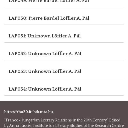
LAP049: Pierre Bardel
Löffler A. Pál
LAP050: Pierre Bardel
Löffler A. Pál
LAP051: Unknown
Löffler A. Pál
LAP052: Unknown
Löffler A. Pál
LAP053: Unknown
Löffler A. Pál
LAP054: Unknown
Löffler A. Pál
http://frhu20.iti.btk.mta.hu
“Franco-Hungarian Literary Relations in the 20th Century”. Edited
by Anna Tüskés. Institute for Literary Studies of the Research Centre