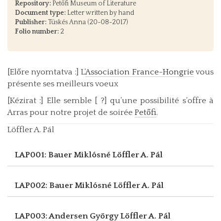
Repository:
Petőfi Museum of Literature
Document type:
Letter written by hand
Publisher:
Tüskés Anna (20-08-2017)
Folio number:
2
[Előre nyomtatva :] L’
Association France-Hongrie
vous
présente ses meilleurs voeux
[Kézirat :] Elle semble [ ?] qu’une possibilité s’offre à
Arras pour notre projet de soirée
Petőfi
.
Löffler A. Pál
LAP001: Bauer Miklósné
Löffler A. Pál
LAP002: Bauer Miklósné
Löffler A. Pál
LAP003: Andersen György
Löffler A. Pál