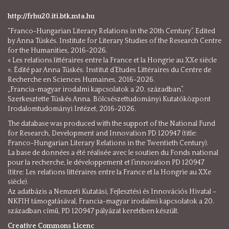
http://frhu20.iti.btk.mta.hu
“Franco-Hungarian Literary Relations in the 20th Century”. Edited
by Anna Tüskés. Institute for Literary Studies of the Research Centre
for the Humanities, 2016-2026.
« Les relations littéraires entre la France et la Hongrie au XXe siècle
». Édité par Anna Tüskés. Institut d’Etudes Littéraires du Centre de
Recherche en Sciences Humaines, 2016-2026.
„Francia-magyar irodalmi kapcsolatok a 20. században”.
Szerkesztette Tüskés Anna. Bölcsészettudományi Kutatóközpont
Irodalomtudományi Intézet, 2016-2026.
The database was produced with the support of the National Fund
for Research, Development and Innovation PD 120947 (title:
Franco-Hungarian Literary Relations in the Twentieth Century).
La base de données a été réalisée avec le soutien du Fonds national
pour la recherche, le développement et l’innovation PD 120947
(titre: Les relations littéraires entre la France et la Hongrie au XXe
siècle).
Az adatbázis a Nemzeti Kutatási, Fejlesztési és Innovációs Hivatal –
NKFIH támogatásával, Francia-magyar irodalmi kapcsolatok a 20.
században című, PD 120947 pályázat keretében készült.
Creative Commons Licenc