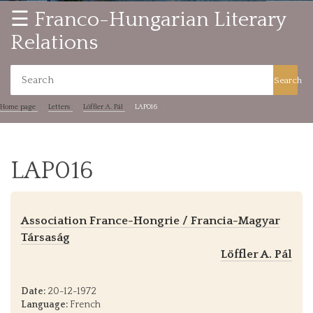
☰ Franco-Hungarian Literary
Relations
Search
Home page
Letters
Löffler A. Pál
LAP016
LAP016
Association France-Hongrie / Francia-Magyar
Társaság
Löffler A. Pál
Date:
20-12-1972
Language:
French