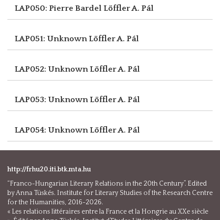
LAP050: Pierre Bardel
Löffler A. Pál
LAP051: Unknown
Löffler A. Pál
LAP052: Unknown
Löffler A. Pál
LAP053: Unknown
Löffler A. Pál
LAP054: Unknown
Löffler A. Pál
http://frhu20.iti.btk.mta.hu
“Franco-Hungarian Literary Relations in the 20th Century”. Edited
by Anna Tüskés. Institute for Literary Studies of the Research Centre
for the Humanities, 2016-2026.
« Les relations littéraires entre la France et la Hongrie au XXe siècle