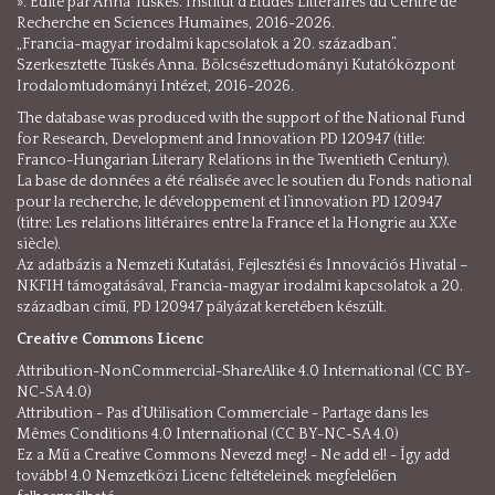
». Édité par Anna Tüskés. Institut d’Etudes Littéraires du Centre de
Recherche en Sciences Humaines, 2016-2026.
„Francia-magyar irodalmi kapcsolatok a 20. században”.
Szerkesztette Tüskés Anna. Bölcsészettudományi Kutatóközpont
Irodalomtudományi Intézet, 2016-2026.
The database was produced with the support of the National Fund
for Research, Development and Innovation PD 120947 (title:
Franco-Hungarian Literary Relations in the Twentieth Century).
La base de données a été réalisée avec le soutien du Fonds national
pour la recherche, le développement et l’innovation PD 120947
(titre: Les relations littéraires entre la France et la Hongrie au XXe
siècle).
Az adatbázis a Nemzeti Kutatási, Fejlesztési és Innovációs Hivatal –
NKFIH támogatásával, Francia-magyar irodalmi kapcsolatok a 20.
században című, PD 120947 pályázat keretében készült.
Creative Commons Licenc
Attribution-NonCommercial-ShareAlike 4.0 International (CC BY-
NC-SA 4.0)
Attribution - Pas d’Utilisation Commerciale - Partage dans les
Mêmes Conditions 4.0 International (CC BY-NC-SA 4.0)
Ez a Mű a Creative Commons Nevezd meg! - Ne add el! - Így add
tovább! 4.0 Nemzetközi Licenc feltételeinek megfelelően