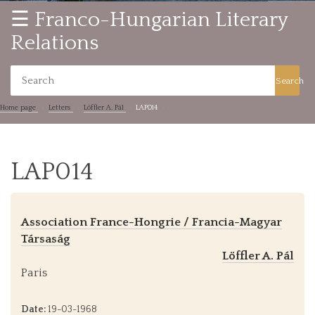
☰ Franco-Hungarian Literary
Relations
Search
Home page
Letters
Löffler A. Pál
LAP014
LAP014
Association France-Hongrie / Francia-Magyar
Társaság
Löffler A. Pál
Paris
Date:
19-03-1968