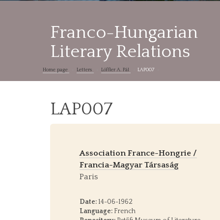
Franco-Hungarian
Literary Relations
Home page
Letters
Löffler A. Pál
LAP007
LAP007
Association France-Hongrie /
Francia-Magyar Társaság
Paris
Date:
14-06-1962
Language:
French