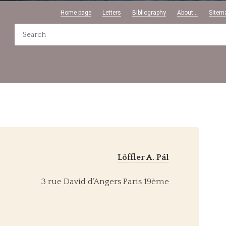
Home page
Letters
Bibliography
About...
Sitem
Löffler A. Pál
3 rue David d’Angers Paris 19ème