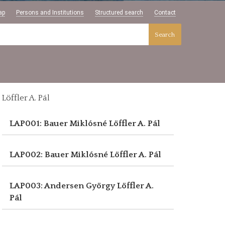
ap
Persons and Institutions
Structured search
Contact
Search
Löffler A. Pál
LAP001: Bauer Miklósné
Löffler A. Pál
LAP002: Bauer Miklósné
Löffler A. Pál
LAP003: Andersen György
Löffler A.
Pál