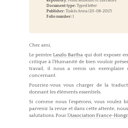
Repository:
Petőfi Museum of Literature
Document type:
Typed letter
Publisher:
Tüskés Anna (20-08-2017)
Folio number:
1
Cher ami,
Le peintre
Laszlo Bartha
qui doit exposer e
critique à l’Humanité de bien vouloir prése
travail, il nous a remis un exemplaire 
concernant.
Pourriez-vous vous charger de la traduct
donnant les éléments essentiels.
Si comme nous l’espérons, vous voulez bi
parvenir la revue et dans cette attente, nou
salutations. Pour l’
Association France-Hongr