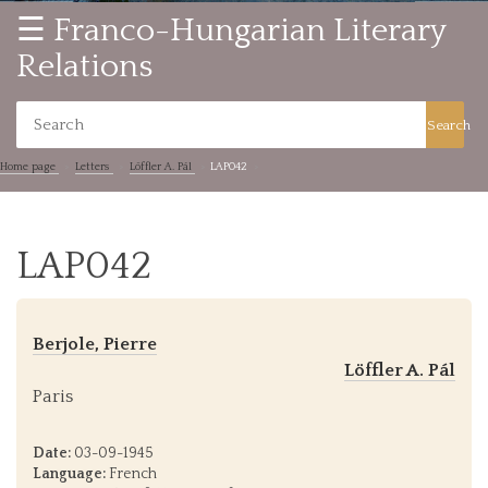
☰ Franco-Hungarian Literary
Relations
Search
Home page
Letters
Löffler A. Pál
LAP042
LAP042
Berjole, Pierre
Löffler A. Pál
Paris
Date:
03-09-1945
Language:
French