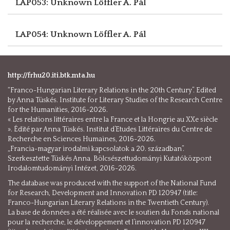
LAP053: Unknown
Löffler A. Pál
LAP054: Unknown
Löffler A. Pál
http://frhu20.iti.btk.mta.hu
“Franco-Hungarian Literary Relations in the 20th Century”. Edited
by Anna Tüskés. Institute for Literary Studies of the Research Centre
for the Humanities, 2016-2026.
« Les relations littéraires entre la France et la Hongrie au XXe siècle
». Édité par Anna Tüskés. Institut d’Etudes Littéraires du Centre de
Recherche en Sciences Humaines, 2016-2026.
„Francia-magyar irodalmi kapcsolatok a 20. században”.
Szerkesztette Tüskés Anna. Bölcsészettudományi Kutatóközpont
Irodalomtudományi Intézet, 2016-2026.
The database was produced with the support of the National Fund
for Research, Development and Innovation PD 120947 (title:
Franco-Hungarian Literary Relations in the Twentieth Century).
La base de données a été réalisée avec le soutien du Fonds national
pour la recherche, le développement et l’innovation PD 120947