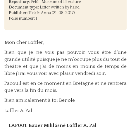
Repository:
Petőfi Museum of Literature
Document type:
Letter written by hand
Publisher:
Tüskés Anna (21-08-2017)
Folio number:
1
Mon cher
Löffler
,
Bien que je ne vois pas pouvoir vous être d’une
grande utilité puisque je ne m’occupe plus du tout de
théâtre et que j’ai de moins en moins de temps de
libre j’irai vous voir avec plaisir vendredi soir.
Pacouil est en ce moment en Bretagne et ne rentrera
que vers la fin du mois.
Bien amicalement à toi
Berjole
Löffler A. Pál
LAP001: Bauer Miklósné
Löffler A. Pál