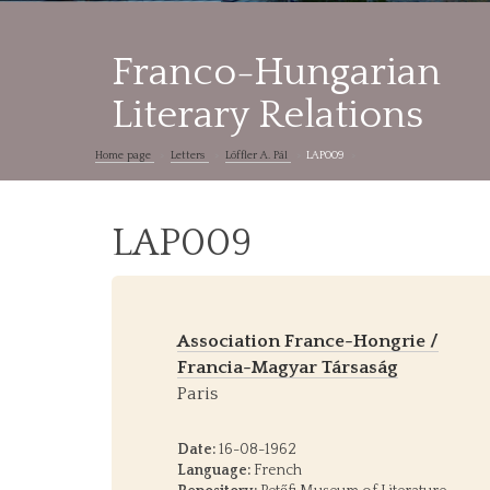
Franco-Hungarian
Literary Relations
Home page
Letters
Löffler A. Pál
LAP009
LAP009
Association France-Hongrie /
Francia-Magyar Társaság
Paris
Date:
16-08-1962
Language:
French