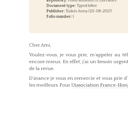
Repository:
Petőfi Museum of Literature
Document type:
Typed letter
Publisher:
Tüskés Anna (20-08-2017)
Folio number:
1
Cher Ami,
Voulez-vous, je vous prie, m’appeler au té
encore mieux. En effet, j’ai un besoin urge
de la revue.
D’avance je vous en remercie et vous prie d
les meilleurs. Pour l’
Association France-Hon