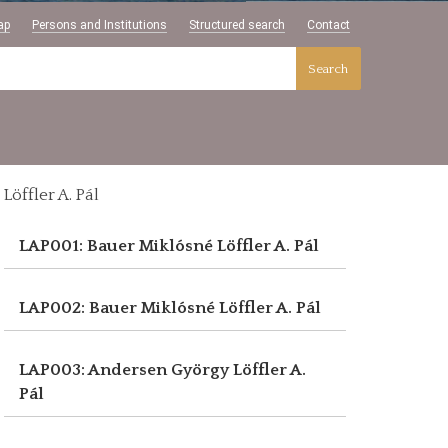
ap
Persons and Institutions
Structured search
Contact
Search
Löffler A. Pál
LAP001: Bauer Miklósné
Löffler A. Pál
LAP002: Bauer Miklósné
Löffler A. Pál
LAP003: Andersen György
Löffler A.
Pál