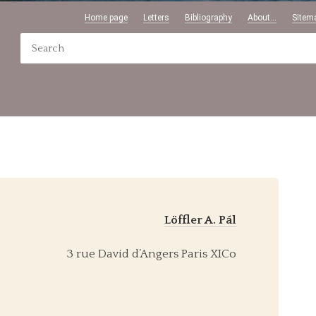
Home page
Letters
Bibliography
About...
Sitem
Löffler A. Pál
3 rue David d’Angers Paris XICo