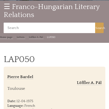
☰ Franco-Hungarian Literary
Relations
Search
Home page
Letters
Löffler A. Pál
LAP050
LAP050
Pierre Bardel
Löffler A. Pál
Toulouse
Date:
12-04-1975
Language:
French