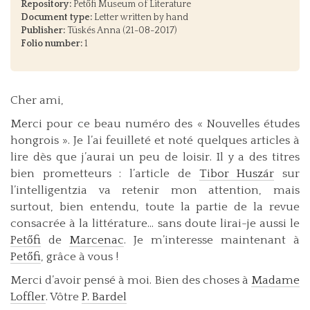
Repository:
Petőfi Museum of Literature
Document type:
Letter written by hand
Publisher:
Tüskés Anna (21-08-2017)
Folio number:
1
Cher ami,
Merci pour ce beau numéro des « Nouvelles études
hongrois ». Je l’ai feuilleté et noté quelques articles à
lire dès que j’aurai un peu de loisir. Il y a des titres
bien prometteurs : l’article de
Tibor Huszár
sur
l’intelligentzia va retenir mon attention, mais
surtout, bien entendu, toute la partie de la revue
consacrée à la littérature... sans doute lirai-je aussi le
Petőfi
de
Marcenac
. Je m’interesse maintenant à
Petőfi
, grâce à vous !
Merci d’avoir pensé à moi. Bien des choses à
Madame
Loffler
. Vôtre
P. Bardel