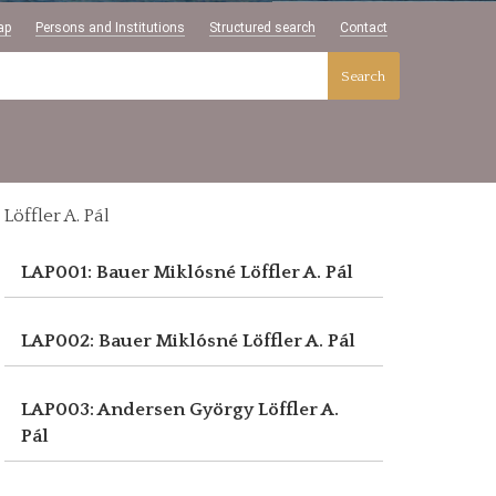
ap
Persons and Institutions
Structured search
Contact
Search
Löffler A. Pál
LAP001: Bauer Miklósné
Löffler A. Pál
LAP002: Bauer Miklósné
Löffler A. Pál
LAP003: Andersen György
Löffler A.
Pál