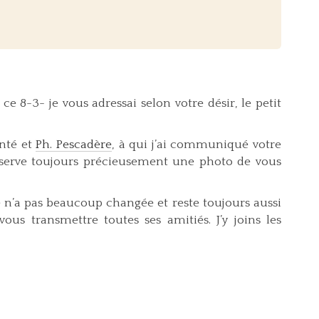
ce 8-3- je vous adressai selon votre désir, le petit
anté et
Ph. Pescadère
, à qui j’ai communiqué votre
onserve toujours précieusement une photo de vous
le n’a pas beaucoup changée et reste toujours aussi
vous transmettre toutes ses amitiés. J’y joins les