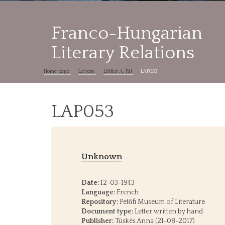
Franco-Hungarian
Literary Relations
Home page
Letters
Löffler A. Pál
LAP053
LAP053
Unknown
Date:
12-03-1943
Language:
French
Repository:
Petőfi Museum of Literature
Document type:
Letter written by hand
Publisher:
Tüskés Anna (21-08-2017)