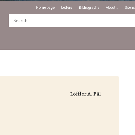
Home page
Letters
Bibliography
About...
Sitem
Löffler A. Pál