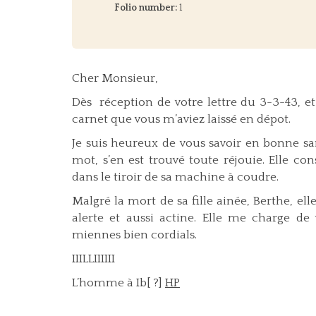
Folio number:
1
Cher Monsieur,
Dès réception de votre lettre du 3-3-43, et 
carnet que vous m’aviez laissé en dépot.
Je suis heureux de vous savoir en bonne s
mot, s’en est trouvé toute réjouie. Elle c
dans le tiroir de sa machine à coudre.
Malgré la mort de sa fille ainée, Berthe, el
alerte et aussi actine. Elle me charge de 
miennes bien cordials.
IIILLIIIIII
L’homme à Ib[ ?]
HP