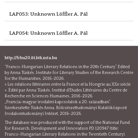
LAP053: Unknown
Löffler A. Pál
LAP054: Unknown
Löffler A. Pál
http://frhu20.iti.btk.mta.hu
“Franco-Hungarian Literary Relations in the 20th Century”. Edited
by Anna Tüskés. Institute for Literary Studies of the Research Centre
for the Humanities, 2016-2026.
« Les relations littéraires entre la France et la Hongrie au XXe siècle
». Édité par Anna Tüskés. Institut d’Etudes Littéraires du Centre de
Recherche en Sciences Humaines, 2016-2026.
„Francia-magyar irodalmi kapcsolatok a 20. században”.
Szerkesztette Tüskés Anna. Bölcsészettudományi Kutatóközpont
Irodalomtudományi Intézet, 2016-2026.
The database was produced with the support of the National Fund
for Research, Development and Innovation PD 120947 (title:
Franco-Hungarian Literary Relations in the Twentieth Century).