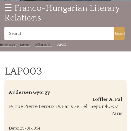
☰ Franco-Hungarian Literary
Relations
Search
Home page
Letters
Löffler A. Pál
LAP003
LAP003
Andersen György
Löffler A. Pál
14, rue Pierre Leroux 14. Paris 7e Tel : Ségur 40-37
Paris
Date:
29-01-1954