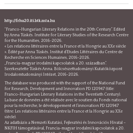
http://frhu20.iti.btk.mta.hu
“Franco-Hungarian Literary Relations in the 20th Century”. Edited
by Anna Tüskés. Institute for Literary Studies of the Research Centre
for the Humanities, 2016-2026.
« Les relations littéraires entre la France et la Hongrie au XXe siècle
». Édité par Anna Tüskés. Institut d’Etudes Littéraires du Centre de
Recherche en Sciences Humaines, 2016-2026.
„Francia-magyar irodalmi kapcsolatok a 20. században”.
Szerkesztette Tüskés Anna. Bölcsészettudományi Kutatóközpont
Irodalomtudományi Intézet, 2016-2026.
The database was produced with the support of the National Fund
for Research, Development and Innovation PD 120947 (title:
Franco-Hungarian Literary Relations in the Twentieth Century).
La base de données a été réalisée avec le soutien du Fonds national
pour la recherche, le développement et l’innovation PD 120947
(titre: Les relations littéraires entre la France et la Hongrie au XXe
siècle).
Az adatbázis a Nemzeti Kutatási, Fejlesztési és Innovációs Hivatal –
NKFIH támogatásával, Francia-magyar irodalmi kapcsolatok a 20.