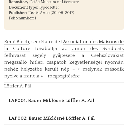
Repository:
Petőfi Museum of Literature
Document type:
Typed letter
Publisher:
Tüskés Anna (20-08-2017)
Folio number:
1
René Blech
, secrétaire de l’
Association des Maisons de
la Culture
továbbítja az
Union des Syndicats
felhívását segély gyűjtésére a Csehszlovákiát
megszálló hitleri csapatok kegyetlenségei nyomán
nehéz helyzetbe került nép – « melynek második
nyelve a francia » – megsegítésére.
Löffler A. Pál
LAP001: Bauer Miklósné
Löffler A. Pál
LAP002: Bauer Miklósné
Löffler A. Pál