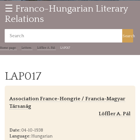
☰ Franco-Hungarian Literary
Relations
Search
Home page
Letters
Löffler A. Pál
LAP017
LAP017
Association France-Hongrie / Francia-Magyar
Társaság
Löffler A. Pál
Date:
04-10-1938
Language:
Hungarian