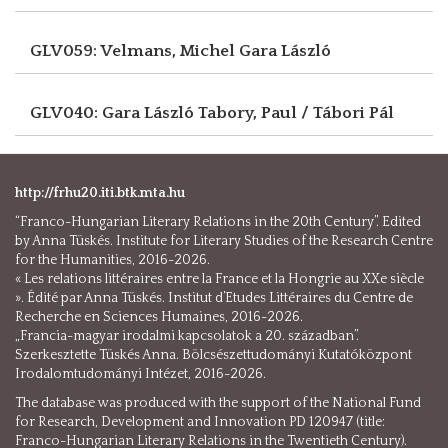
GLV059: Velmans, Michel
Gara László
GLV040: Gara László
Tabory, Paul / Tábori Pál
http://frhu20.iti.btk.mta.hu
“Franco-Hungarian Literary Relations in the 20th Century”. Edited
by Anna Tüskés. Institute for Literary Studies of the Research Centre
for the Humanities, 2016-2026.
« Les relations littéraires entre la France et la Hongrie au XXe siècle
». Édité par Anna Tüskés. Institut d’Etudes Littéraires du Centre de
Recherche en Sciences Humaines, 2016-2026.
„Francia-magyar irodalmi kapcsolatok a 20. században”.
Szerkesztette Tüskés Anna. Bölcsészettudományi Kutatóközpont
Irodalomtudományi Intézet, 2016-2026.
The database was produced with the support of the National Fund
for Research, Development and Innovation PD 120947 (title:
Franco-Hungarian Literary Relations in the Twentieth Century).