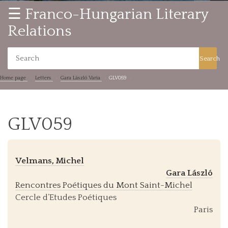
☰ Franco-Hungarian Literary
Relations
Search
Home page
Letters
Gara László Varia
GLV059
GLV059
Velmans, Michel
Gara László
Rencontres Poétiques du Mont Saint-Michel
Cercle d’Etudes Poétiques
Paris