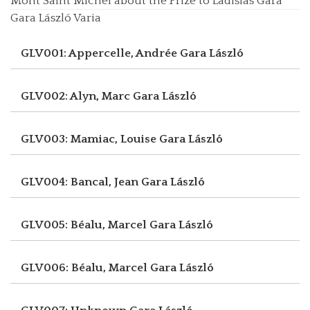
Mont Saint Michel about the Prize to Ladislas Gara
Gara László Varia
GLV001: Appercelle, Andrée
Gara László
GLV002: Alyn, Marc
Gara László
GLV003: Mamiac, Louise
Gara László
GLV004: Bancal, Jean
Gara László
GLV005: Béalu, Marcel
Gara László
GLV006: Béalu, Marcel
Gara László