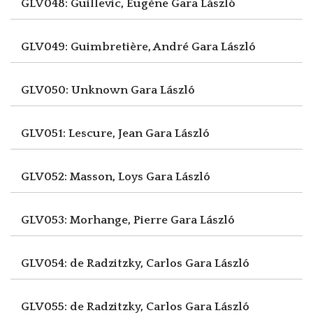
GLV048: Guillevic, Eugène
Gara László
GLV049: Guimbretière, André
Gara László
GLV050: Unknown
Gara László
GLV051: Lescure, Jean
Gara László
GLV052: Masson, Loys
Gara László
GLV053: Morhange, Pierre
Gara László
GLV054: de Radzitzky, Carlos
Gara László
GLV055: de Radzitzky, Carlos
Gara László