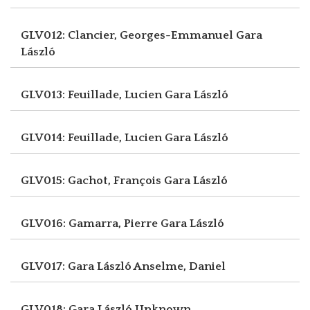
GLV012: Clancier, Georges-Emmanuel
Gara
László
GLV013: Feuillade, Lucien
Gara László
GLV014: Feuillade, Lucien
Gara László
GLV015: Gachot, François
Gara László
GLV016: Gamarra, Pierre
Gara László
GLV017: Gara László
Anselme, Daniel
GLV018: Gara László
Unknown