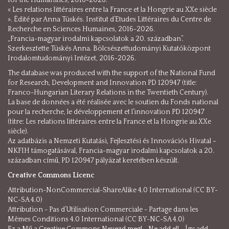
« Les relations littéraires entre la France et la Hongrie au XXe siècle
». Édité par Anna Tüskés. Institut d’Etudes Littéraires du Centre de
Recherche en Sciences Humaines, 2016-2026.
„Francia-magyar irodalmi kapcsolatok a 20. században”.
Szerkesztette Tüskés Anna. Bölcsészettudományi Kutatóközpont
Irodalomtudományi Intézet, 2016-2026.
The database was produced with the support of the National Fund
for Research, Development and Innovation PD 120947 (title:
Franco-Hungarian Literary Relations in the Twentieth Century).
La base de données a été réalisée avec le soutien du Fonds national
pour la recherche, le développement et l’innovation PD 120947
(titre: Les relations littéraires entre la France et la Hongrie au XXe
siècle).
Az adatbázis a Nemzeti Kutatási, Fejlesztési és Innovációs Hivatal –
NKFIH támogatásával, Francia-magyar irodalmi kapcsolatok a 20.
században című, PD 120947 pályázat keretében készült.
Creative Commons Licenc
Attribution-NonCommercial-ShareAlike 4.0 International (CC BY-
NC-SA 4.0)
Attribution - Pas d’Utilisation Commerciale - Partage dans les
Mêmes Conditions 4.0 International (CC BY-NC-SA 4.0)
Ez a Mű a Creative Commons Nevezd meg! - Ne add el! - Így add