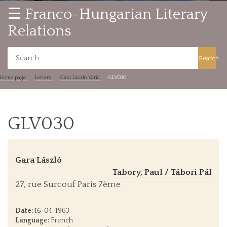
☰ Franco-Hungarian Literary
Relations
Search
Home page
Letters
Gara László Varia
GLV030
GLV030
Gara László
Tabory, Paul / Tábori Pál
27, rue Surcouf Paris 7ème
Date:
16-04-1963
Language:
French