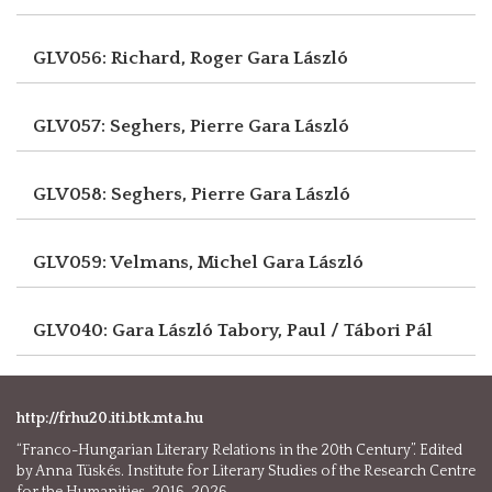
GLV056: Richard, Roger
Gara László
GLV057: Seghers, Pierre
Gara László
GLV058: Seghers, Pierre
Gara László
GLV059: Velmans, Michel
Gara László
GLV040: Gara László
Tabory, Paul / Tábori Pál
http://frhu20.iti.btk.mta.hu
“Franco-Hungarian Literary Relations in the 20th Century”. Edited
by Anna Tüskés. Institute for Literary Studies of the Research Centre
for the Humanities, 2016-2026.