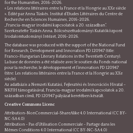
for the Humanities, 2016-2026.
« Les relations littéraires entre la France et la Hongrie au XXe siècle
». Édité par Anna Tüskés. Institut d’Etudes Littéraires du Centre de
Recherche en Sciences Humaines, 2016-2026.
„Francia-magyar irodalmi kapcsolatok a 20. században”.
Szerkesztette Tüskés Anna. Bölcsészettudományi Kutatóközpont
Irodalomtudományi Intézet, 2016-2026.
The database was produced with the support of the National Fund
for Research, Development and Innovation PD 120947 (title:
Franco-Hungarian Literary Relations in the Twentieth Century).
La base de données a été réalisée avec le soutien du Fonds national
pour la recherche, le développement et l’innovation PD 120947
(titre: Les relations littéraires entre la France et la Hongrie au XXe
siècle).
Az adatbázis a Nemzeti Kutatási, Fejlesztési és Innovációs Hivatal –
NKFIH támogatásával, Francia-magyar irodalmi kapcsolatok a 20.
században című, PD 120947 pályázat keretében készült.
Creative Commons Licenc
Attribution-NonCommercial-ShareAlike 4.0 International (CC BY-
NC-SA 4.0)
Attribution - Pas d’Utilisation Commerciale - Partage dans les
Mêmes Conditions 4.0 International (CC BY-NC-SA 4.0)