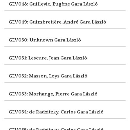
GLV048: Guillevic, Eugène
Gara László
GLV049: Guimbretière, André
Gara László
GLV050: Unknown
Gara László
GLV051: Lescure, Jean
Gara László
GLV052: Masson, Loys
Gara László
GLV053: Morhange, Pierre
Gara László
GLV054: de Radzitzky, Carlos
Gara László
GLV055: de Radzitzky, Carlos
Gara László