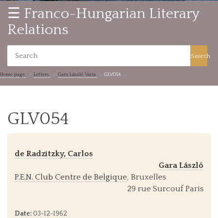
☰ Franco-Hungarian Literary
Relations
Search
Home page
Letters
Gara László Varia
GLV054
GLV054
de Radzitzky, Carlos
Gara László
P.E.N. Club Centre de Belgique
, Bruxelles
29 rue Surcouf Paris
Date:
03-12-1962