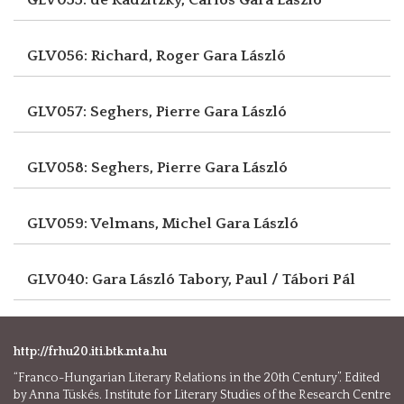
GLV056: Richard, Roger
Gara László
GLV057: Seghers, Pierre
Gara László
GLV058: Seghers, Pierre
Gara László
GLV059: Velmans, Michel
Gara László
GLV040: Gara László
Tabory, Paul / Tábori Pál
http://frhu20.iti.btk.mta.hu
“Franco-Hungarian Literary Relations in the 20th Century”. Edited
by Anna Tüskés. Institute for Literary Studies of the Research Centre