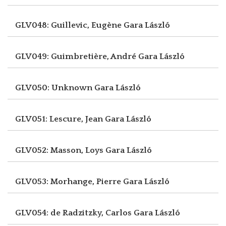
GLV048: Guillevic, Eugène
Gara László
GLV049: Guimbretière, André
Gara László
GLV050: Unknown
Gara László
GLV051: Lescure, Jean
Gara László
GLV052: Masson, Loys
Gara László
GLV053: Morhange, Pierre
Gara László
GLV054: de Radzitzky, Carlos
Gara László