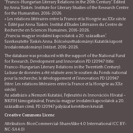
“Franco-Hungarian Literary Relations in the 20th Century”. Edited
by Anna Tüskés. Institute for Literary Studies of the Research Centre
for the Humanities, 2016-2026.
« Les relations littéraires entre la France et la Hongrie au XXe siècle
». Édité par Anna Tüskés. Institut d’Etudes Littéraires du Centre de
Recherche en Sciences Humaines, 2016-2026.
„Francia-magyar irodalmi kapcsolatok a 20. században”.
Szerkesztette Tüskés Anna. Bölcsészettudományi Kutatóközpont
Irodalomtudományi Intézet, 2016-2026.
The database was produced with the support of the National Fund
for Research, Development and Innovation PD 120947 (title:
Franco-Hungarian Literary Relations in the Twentieth Century).
La base de données a été réalisée avec le soutien du Fonds national
pour la recherche, le développement et l’innovation PD 120947
(titre: Les relations littéraires entre la France et la Hongrie au XXe
siècle).
Az adatbázis a Nemzeti Kutatási, Fejlesztési és Innovációs Hivatal –
NKFIH támogatásával, Francia-magyar irodalmi kapcsolatok a 20.
században című, PD 120947 pályázat keretében készült.
Creative Commons Licenc
Attribution-NonCommercial-ShareAlike 4.0 International (CC BY-
NC-SA 4.0)