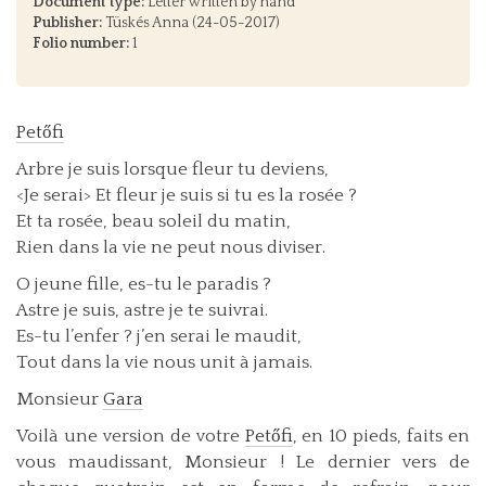
Document type:
Letter written by hand
Publisher:
Tüskés Anna (24-05-2017)
Folio number:
1
Petőfi
Arbre je suis lorsque fleur tu deviens,
<Je serai> Et fleur je suis si tu es la rosée ?
Et ta rosée, beau soleil du matin,
Rien dans la vie ne peut nous diviser.
O jeune fille, es-tu le paradis ?
Astre je suis, astre je te suivrai.
Es-tu l’enfer ? j’en serai le maudit,
Tout dans la vie nous unit à jamais.
Monsieur
Gara
Voilà une version de votre
Petőfi
, en 10 pieds, faits en
vous maudissant, Monsieur ! Le dernier vers de