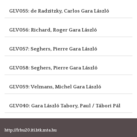
GLV055: de Radzitzky, Carlos
Gara László
GLV056: Richard, Roger
Gara László
GLV057: Seghers, Pierre
Gara László
GLV058: Seghers, Pierre
Gara László
GLV059: Velmans, Michel
Gara László
GLV040: Gara László
Tabory, Paul / Tábori Pál
http://frhu20.iti.btk.mta.hu