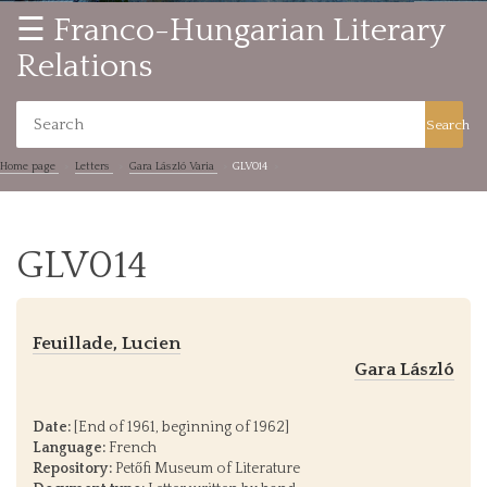
☰ Franco-Hungarian Literary
Relations
Search
Home page
Letters
Gara László Varia
GLV014
GLV014
Feuillade, Lucien
Gara László
Date:
[End of 1961, beginning of 1962]
Language:
French
Repository:
Petőfi Museum of Literature