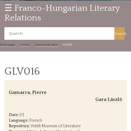
☰ Franco-Hungarian Literary
Relations
Search
Home page
Letters
Gara László Varia
GLV016
GLV016
Gamarra, Pierre
Gara László
Date:
[?]
Language:
French
Repository:
Petőfi Museum of Literature