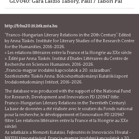
GLV040: Gara László
Tabory, Paul / Tábori Pál
http://frhu20.iti.btk.mta.hu
“Franco-Hungarian Literary Relations in the 20th Century”. Edited
by Anna Tüskés. Institute for Literary Studies of the Research Centre
for the Humanities, 2016-2026.
« Les relations littéraires entre la France et la Hongrie au XXe siècle
». Édité par Anna Tüskés. Institut d’Etudes Littéraires du Centre de
Recherche en Sciences Humaines, 2016-2026.
„Francia-magyar irodalmi kapcsolatok a 20. században”.
Szerkesztette Tüskés Anna. Bölcsészettudományi Kutatóközpont
Irodalomtudományi Intézet, 2016-2026.
The database was produced with the support of the National Fund
for Research, Development and Innovation PD 120947 (title:
Franco-Hungarian Literary Relations in the Twentieth Century).
La base de données a été réalisée avec le soutien du Fonds national
pour la recherche, le développement et l’innovation PD 120947
(titre: Les relations littéraires entre la France et la Hongrie au XXe
siècle).
Az adatbázis a Nemzeti Kutatási, Fejlesztési és Innovációs Hivatal –
NKFIH támogatásával, Francia-magyar irodalmi kapcsolatok a 20.