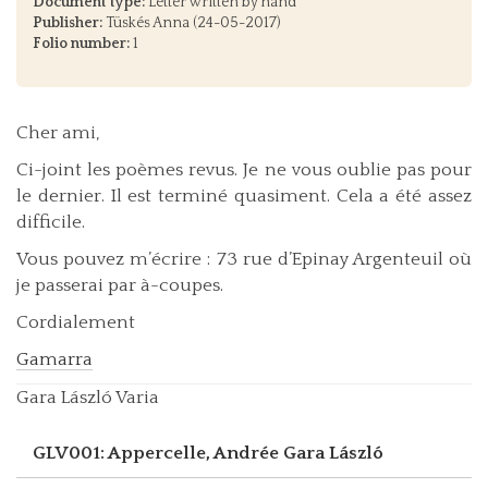
Document type:
Letter written by hand
Publisher:
Tüskés Anna (24-05-2017)
Folio number:
1
Cher ami,
Ci-joint les poèmes revus. Je ne vous oublie pas pour
le dernier. Il est terminé quasiment. Cela a été assez
difficile.
Vous pouvez m’écrire : 73 rue d’Epinay Argenteuil où
je passerai par à-coupes.
Cordialement
Gamarra
Gara László Varia
GLV001: Appercelle, Andrée
Gara László