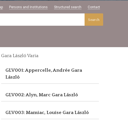
ap
Persons and Institutions
Structured search
Contact
Search
Gara László Varia
GLV001: Appercelle, Andrée
Gara
László
GLV002: Alyn, Marc
Gara László
GLV003: Mamiac, Louise
Gara László