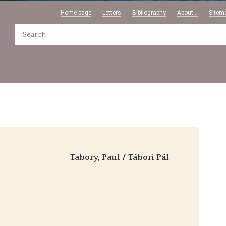
Home page
Letters
Bibliography
About...
Sitem
Tabory, Paul / Tábori Pál