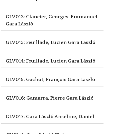
GLV012: Clancier, Georges-Emmanuel
Gara László
GLV013: Feuillade, Lucien
Gara László
GLV014: Feuillade, Lucien
Gara László
GLV015: Gachot, François
Gara László
GLV016: Gamarra, Pierre
Gara László
GLV017: Gara László
Anselme, Daniel