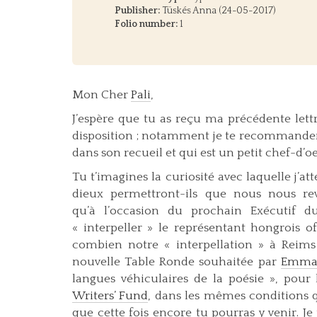
Publisher:
Tüskés Anna (24-05-2017)
Folio number:
1
Mon Cher
Pali
,
J’espère que tu as reçu ma précédente lettre
disposition ; notamment je te recommanderai
dans son recueil et qui est un petit chef-d’o
Tu t’imagines la curiosité avec laquelle j’att
dieux permettront-ils que nous nous rev
qu’à l’occasion du prochain Exécutif 
« interpeller » le représentant hongrois of
combien notre « interpellation » à Reims a
nouvelle Table Ronde souhaitée par
Emma
langues véhiculaires de la poésie », pour
Writers’ Fund
, dans les mêmes conditions q
que cette fois encore tu pourras y venir. Je 