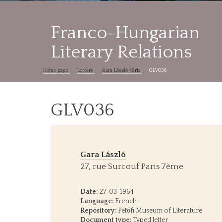
Franco-Hungarian
Literary Relations
Home page
Letters
Gara László Varia
GLV036
GLV036
Gara László
27, rue Surcouf Paris 7ème
Date:
27-03-1964
Language:
French
Repository:
Petőfi Museum of Literature
Document type:
Typed letter