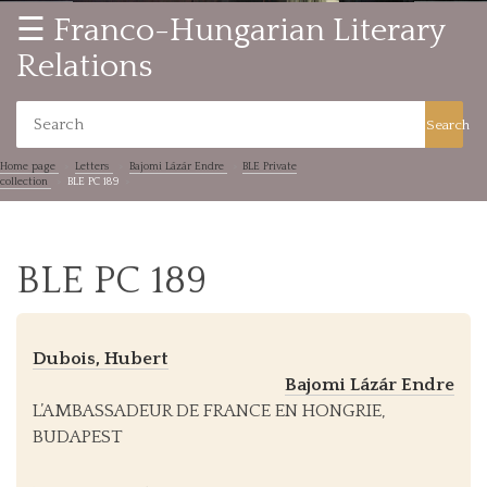
☰ Franco-Hungarian Literary
Relations
Search
Home page
Letters
Bajomi Lázár Endre
BLE Private
collection
BLE PC 189
BLE PC 189
Dubois, Hubert
Bajomi Lázár Endre
L’AMBASSADEUR DE FRANCE EN HONGRIE,
BUDAPEST