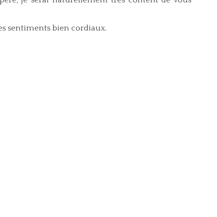
espère, je serai naturellement très content de vous
 mes sentiments bien cordiaux.