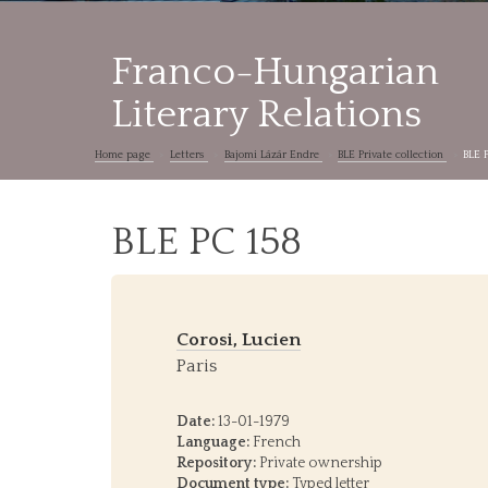
Franco-Hungarian
Literary Relations
Home page
Letters
Bajomi Lázár Endre
BLE Private collection
BLE 
BLE PC 158
Corosi, Lucien
Paris
Date:
13-01-1979
Language:
French
Repository:
Private ownership
Document type:
Typed letter