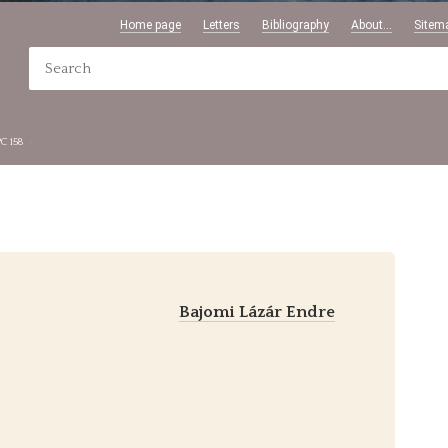
Home page
Letters
Bibliography
About...
Sitem
PC 158
Bajomi Lázár Endre