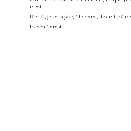
avril ou en mai. Si vous êtes là, ce que j'
revoir.
D'ici là, je vous prie, Cher Ami, de croire à
Lucien Corosi