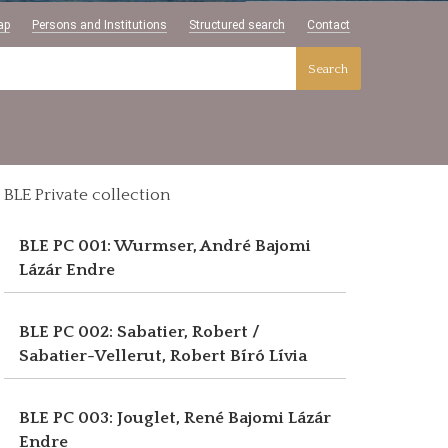
ap
Persons and Institutions
Structured search
Contact
Search
BLE Private collection
BLE PC 001: Wurmser, André
Bajomi
Lázár Endre
BLE PC 002: Sabatier, Robert /
Sabatier-Vellerut, Robert
Bíró Lívia
BLE PC 003: Jouglet, René
Bajomi Lázár
Endre