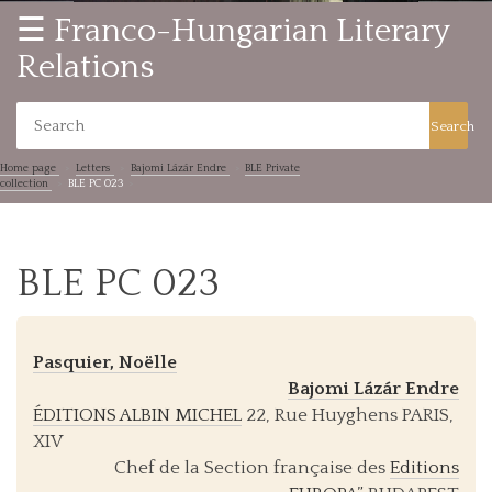
☰ Franco-Hungarian Literary
Relations
Search
Home page
Letters
Bajomi Lázár Endre
BLE Private
collection
BLE PC 023
BLE PC 023
Pasquier, Noëlle
Bajomi Lázár Endre
ÉDITIONS ALBIN MICHEL
22, Rue Huyghens PARIS,
XIV
Chef de la Section française des
Editions