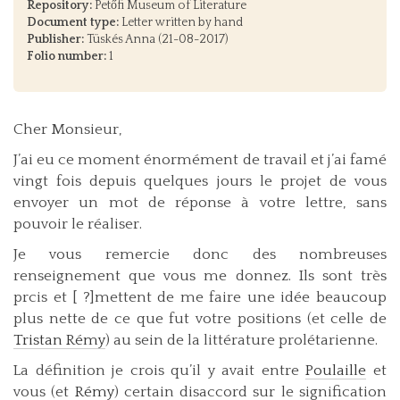
Repository:
Petőfi Museum of Literature
Document type:
Letter written by hand
Publisher:
Tüskés Anna (21-08-2017)
Folio number:
1
Cher Monsieur,
J’ai eu ce moment énormément de travail et j’ai famé
vingt fois depuis quelques jours le projet de vous
envoyer un mot de réponse à votre lettre, sans
pouvoir le réaliser.
Je vous remercie donc des nombreuses
renseignement que vous me donnez. Ils sont très
prcis et [ ?]mettent de me faire une idée beaucoup
plus nette de ce que fut votre positions (et celle de
Tristan Rémy
) au sein de la littérature prolétarienne.
La définition je crois qu’il y avait entre
Poulaille
et
vous (et
Rémy
) certain disaccord sur le signification