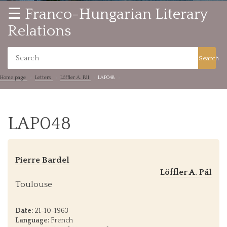
☰ Franco-Hungarian Literary
Relations
Search
Home page
Letters
Löffler A. Pál
LAP048
LAP048
Pierre Bardel
Löffler A. Pál
Toulouse
Date:
21-10-1963
Language:
French