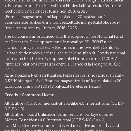
« Les relations littéraires entre la France et la Hongrie au XXe siècle
». Édité par Anna Tüskés. Institut d’Etudes Littéraires du Centre de
Recherche en Sciences Humaines, 2016-2026.
„Francia-magyar irodalmi kapcsolatok a 20. században”.
Szerkesztette Tüskés Anna. Bölcsészettudományi Kutatóközpont
Irodalomtudományi Intézet, 2016-2026.
The database was produced with the support of the National Fund
for Research, Development and Innovation PD 120947 (title:
Franco-Hungarian Literary Relations in the Twentieth Century).
La base de données a été réalisée avec le soutien du Fonds national
pour la recherche, le développement et l’innovation PD 120947
(titre: Les relations littéraires entre la France et la Hongrie au XXe
siècle).
Az adatbázis a Nemzeti Kutatási, Fejlesztési és Innovációs Hivatal –
NKFIH támogatásával, Francia-magyar irodalmi kapcsolatok a 20.
században című, PD 120947 pályázat keretében készült.
Creative Commons Licenc
Attribution-NonCommercial-ShareAlike 4.0 International (CC BY-
NC-SA 4.0)
Attribution - Pas d’Utilisation Commerciale - Partage dans les
Mêmes Conditions 4.0 International (CC BY-NC-SA 4.0)
Ez a Mű a Creative Commons Nevezd meg! - Ne add el! - Így add