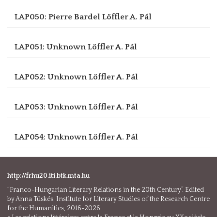
LAP050: Pierre Bardel
Löffler A. Pál
LAP051: Unknown
Löffler A. Pál
LAP052: Unknown
Löffler A. Pál
LAP053: Unknown
Löffler A. Pál
LAP054: Unknown
Löffler A. Pál
http://frhu20.iti.btk.mta.hu
“Franco-Hungarian Literary Relations in the 20th Century”. Edited
by Anna Tüskés. Institute for Literary Studies of the Research Centre
for the Humanities, 2016-2026.