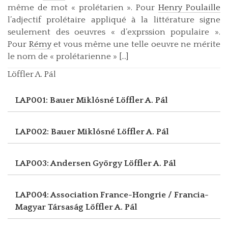
même de mot « prolétarien ». Pour
Henry Poulaille
l’adjectif prolétaire appliqué à la littérature signe
seulement des oeuvres « d’exprssion populaire ».
Pour
Rémy
et vous même une telle oeuvre ne mérite
le nom de « prolétarienne » [...]
Löffler A. Pál
LAP001: Bauer Miklósné
Löffler A. Pál
LAP002: Bauer Miklósné
Löffler A. Pál
LAP003: Andersen György
Löffler A. Pál
LAP004: Association France-Hongrie / Francia-
Magyar Társaság
Löffler A. Pál