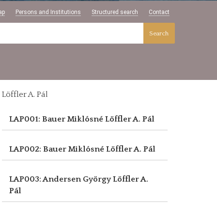
ap
Persons and Institutions
Structured search
Contact
Search
Löffler A. Pál
LAP001: Bauer Miklósné
Löffler A. Pál
LAP002: Bauer Miklósné
Löffler A. Pál
LAP003: Andersen György
Löffler A.
Pál