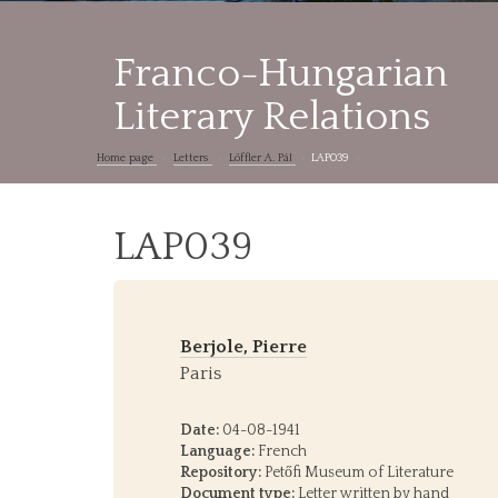
Franco-Hungarian
Literary Relations
Home page
Letters
Löffler A. Pál
LAP039
LAP039
Berjole, Pierre
Paris
Date:
04-08-1941
Language:
French
Repository:
Petőfi Museum of Literature
Document type:
Letter written by hand