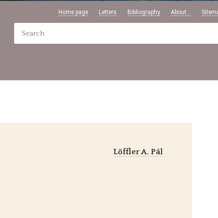
Home page
Letters
Bibliography
About...
Sitem
Löffler A. Pál