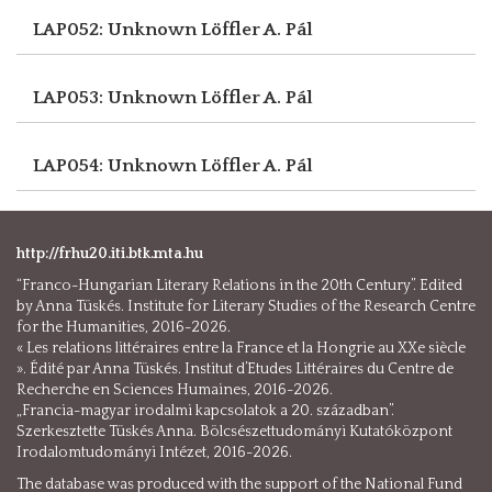
LAP052: Unknown
Löffler A. Pál
LAP053: Unknown
Löffler A. Pál
LAP054: Unknown
Löffler A. Pál
http://frhu20.iti.btk.mta.hu
“Franco-Hungarian Literary Relations in the 20th Century”. Edited
by Anna Tüskés. Institute for Literary Studies of the Research Centre
for the Humanities, 2016-2026.
« Les relations littéraires entre la France et la Hongrie au XXe siècle
». Édité par Anna Tüskés. Institut d’Etudes Littéraires du Centre de
Recherche en Sciences Humaines, 2016-2026.
„Francia-magyar irodalmi kapcsolatok a 20. században”.
Szerkesztette Tüskés Anna. Bölcsészettudományi Kutatóközpont
Irodalomtudományi Intézet, 2016-2026.
The database was produced with the support of the National Fund