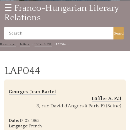
☰ Franco-Hungarian Literary
Relations
Search
Home page
Letters
Löffler A. Pál
LAP044
LAP044
Georges-Jean Bartel
Löffler A. Pál
3, rue David d’Angers à Paris 19 (Seine)
Date:
17-02-1963
Language:
French