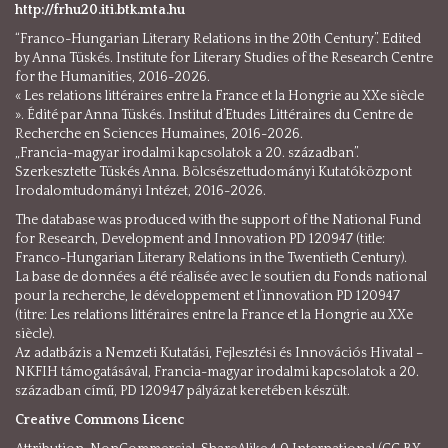
http://frhu20.iti.btk.mta.hu
“Franco-Hungarian Literary Relations in the 20th Century”. Edited
by Anna Tüskés. Institute for Literary Studies of the Research Centre
for the Humanities, 2016-2026.
« Les relations littéraires entre la France et la Hongrie au XXe siècle
». Édité par Anna Tüskés. Institut d’Etudes Littéraires du Centre de
Recherche en Sciences Humaines, 2016-2026.
„Francia-magyar irodalmi kapcsolatok a 20. században”.
Szerkesztette Tüskés Anna. Bölcsészettudományi Kutatóközpont
Irodalomtudományi Intézet, 2016-2026.
The database was produced with the support of the National Fund
for Research, Development and Innovation PD 120947 (title:
Franco-Hungarian Literary Relations in the Twentieth Century).
La base de données a été réalisée avec le soutien du Fonds national
pour la recherche, le développement et l’innovation PD 120947
(titre: Les relations littéraires entre la France et la Hongrie au XXe
siècle).
Az adatbázis a Nemzeti Kutatási, Fejlesztési és Innovációs Hivatal –
NKFIH támogatásával, Francia-magyar irodalmi kapcsolatok a 20.
században című, PD 120947 pályázat keretében készült.
Creative Commons Licenc