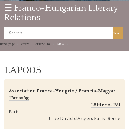
☰ Franco-Hungarian Literary
Relations
Search
Home page
Letters
Löffler A. Pál
LAP005
LAP005
Association France-Hongrie / Francia-Magyar
Társaság
Löffler A. Pál
Paris
3 rue David d’Angers Paris 19ème