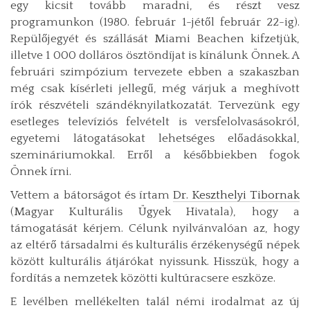
egy kicsit tovább maradni, és részt vesz
programunkon (1980. február 1-jétől február 22-ig).
Repülőjegyét és szállását Miami Beachen kifzetjük,
illetve 1 000 dolláros ösztöndíjat is kínálunk Önnek. A
februári szimpózium tervezete ebben a szakaszban
még csak kísérleti jellegű, még várjuk a meghívott
írók részvételi szándéknyilatkozatát. Tervezünk egy
esetleges televíziós felvételt is versfelolvasásokról,
egyetemi látogatásokat lehetséges előadásokkal,
szemináriumokkal. Erről a későbbiekben fogok
Önnek írni.
Vettem a bátorságot és írtam
Dr. Keszthelyi Tibornak
(Magyar Kulturális Ügyek Hivatala), hogy a
támogatását kérjem. Célunk nyilvánvalóan az, hogy
az eltérő társadalmi és kulturális érzékenységű népek
között kulturális átjárókat nyissunk. Hisszük, hogy a
fordítás a nemzetek közötti kultúracsere eszköze.
E levélben mellékelten talál némi irodalmat az új