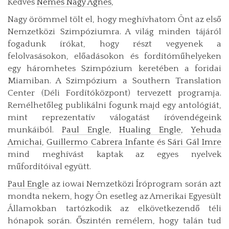
Kedves
Nemes Nagy Ágnes
,
Nagy örömmel tölt el, hogy meghívhatom Önt az első
Nemzetközi Szimpóziumra. A világ minden tájáról
fogadunk írókat, hogy részt vegyenek a
felolvasásokon, előadásokon és fordítóműhelyeken
egy háromhetes Szimpózium keretében a foridai
Miamiban. A Szimpózium a Southern Translation
Center (Déli Fordítóközpont) tervezett programja.
Remélhetőleg publikálni fogunk majd egy antológiát,
mint reprezentatív válogatást íróvendégeink
munkáiból.
Paul Engle
,
Hualing Engle
,
Yehuda
Amichai
,
Guillermo Cabrera Infante
és
Sári Gál Imre
mind meghívást kaptak az egyes nyelvek
műfordítóival együtt.
Paul Engle
az iowai Nemzetközi Íróprogram során azt
mondta nekem, hogy Ön esetleg az Amerikai Egyesült
Államokban tartózkodik az elkövetkezendő téli
hónapok során. Őszintén remélem, hogy talán tud