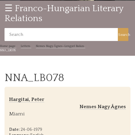
☰ Franco-Hungarian Literary
Relations
Search
Home page
Letters
Nemes Nagy Ágnes–Lengyel Balázs
NNA_LB078
NNA_LB078
Hargitai, Peter
Nemes Nagy Ágnes
Miami
Date:
24-06-1979