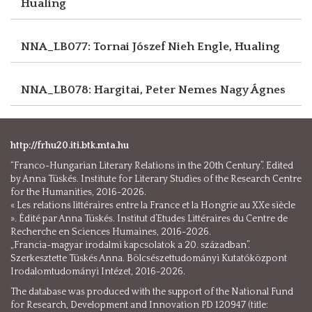
Hualing
NNA_LB077: Tornai Jószef
Nieh Engle, Hualing
NNA_LB078: Hargitai, Peter
Nemes Nagy Ágnes
http://frhu20.iti.btk.mta.hu
“Franco-Hungarian Literary Relations in the 20th Century”. Edited
by Anna Tüskés. Institute for Literary Studies of the Research Centre
for the Humanities, 2016-2026.
« Les relations littéraires entre la France et la Hongrie au XXe siècle
». Édité par Anna Tüskés. Institut d’Etudes Littéraires du Centre de
Recherche en Sciences Humaines, 2016-2026.
„Francia-magyar irodalmi kapcsolatok a 20. században”.
Szerkesztette Tüskés Anna. Bölcsészettudományi Kutatóközpont
Irodalomtudományi Intézet, 2016-2026.
The database was produced with the support of the National Fund
for Research, Development and Innovation PD 120947 (title: