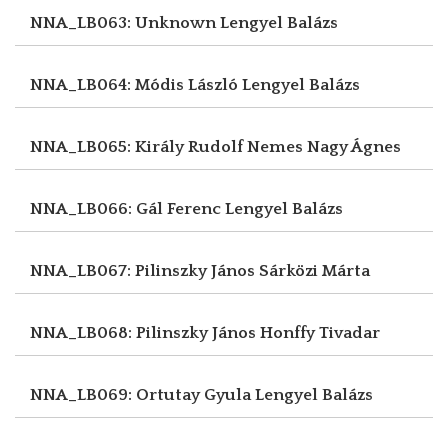
NNA_LB063: Unknown
Lengyel Balázs
NNA_LB064: Módis László
Lengyel Balázs
NNA_LB065: Király Rudolf
Nemes Nagy Ágnes
NNA_LB066: Gál Ferenc
Lengyel Balázs
NNA_LB067: Pilinszky János
Sárközi Márta
NNA_LB068: Pilinszky János
Honffy Tivadar
NNA_LB069: Ortutay Gyula
Lengyel Balázs