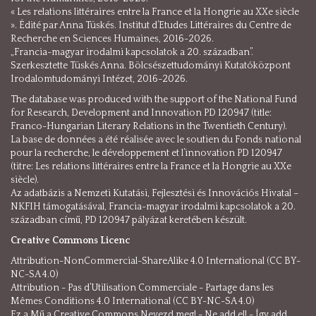
« Les relations littéraires entre la France et la Hongrie au XXe siècle
». Édité par Anna Tüskés. Institut d’Etudes Littéraires du Centre de
Recherche en Sciences Humaines, 2016-2026.
„Francia-magyar irodalmi kapcsolatok a 20. században”.
Szerkesztette Tüskés Anna. Bölcsészettudományi Kutatóközpont
Irodalomtudományi Intézet, 2016-2026.
The database was produced with the support of the National Fund
for Research, Development and Innovation PD 120947 (title:
Franco-Hungarian Literary Relations in the Twentieth Century).
La base de données a été réalisée avec le soutien du Fonds national
pour la recherche, le développement et l’innovation PD 120947
(titre: Les relations littéraires entre la France et la Hongrie au XXe
siècle).
Az adatbázis a Nemzeti Kutatási, Fejlesztési és Innovációs Hivatal –
NKFIH támogatásával, Francia-magyar irodalmi kapcsolatok a 20.
században című, PD 120947 pályázat keretében készült.
Creative Commons Licenc
Attribution-NonCommercial-ShareAlike 4.0 International (CC BY-
NC-SA 4.0)
Attribution - Pas d’Utilisation Commerciale - Partage dans les
Mêmes Conditions 4.0 International (CC BY-NC-SA 4.0)
Ez a Mű a Creative Commons Nevezd meg! - Ne add el! - Így add