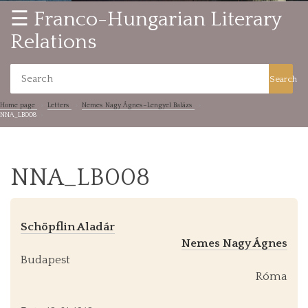
☰ Franco-Hungarian Literary
Relations
Search
Home page
Letters
Nemes Nagy Ágnes–Lengyel Balázs
NNA_LB008
NNA_LB008
Schöpflin Aladár
Nemes Nagy Ágnes
Budapest
Róma