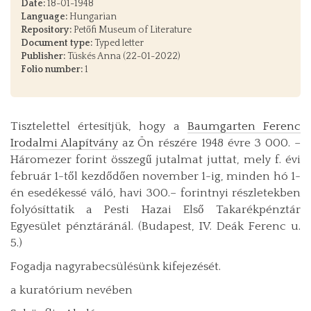
Date:
18-01-1948
Language:
Hungarian
Repository:
Petőfi Museum of Literature
Document type:
Typed letter
Publisher:
Tüskés Anna (22-01-2022)
Folio number:
1
Tisztelettel értesítjük, hogy a
Baumgarten Ferenc
Irodalmi Alapítvány
az Ön részére 1948 évre 3 000. –
Háromezer forint összegű jutalmat juttat, mely f. évi
február 1-től kezdődően november 1-ig, minden hó 1-
én esedékessé váló, havi 300.– forintnyi részletekben
folyósíttatik a Pesti Hazai Első Takarékpénztár
Egyesület pénztáránál. (Budapest, IV. Deák Ferenc u.
5.)
Fogadja nagyrabecsülésünk kifejezését.
a kuratórium nevében