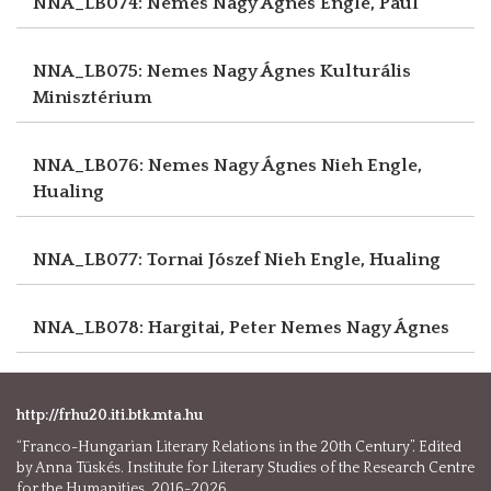
NNA_LB074: Nemes Nagy Ágnes
Engle, Paul
NNA_LB075: Nemes Nagy Ágnes
Kulturális
Minisztérium
NNA_LB076: Nemes Nagy Ágnes
Nieh Engle,
Hualing
NNA_LB077: Tornai Jószef
Nieh Engle, Hualing
NNA_LB078: Hargitai, Peter
Nemes Nagy Ágnes
http://frhu20.iti.btk.mta.hu
“Franco-Hungarian Literary Relations in the 20th Century”. Edited
by Anna Tüskés. Institute for Literary Studies of the Research Centre
for the Humanities, 2016-2026.