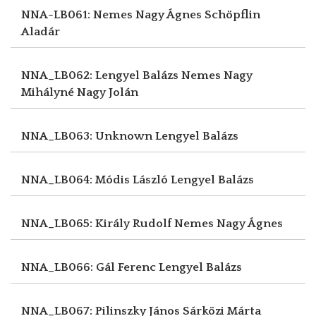
NNA-LB061: Nemes Nagy Ágnes
Schöpflin
Aladár
NNA_LB062: Lengyel Balázs
Nemes Nagy
Mihályné Nagy Jolán
NNA_LB063: Unknown
Lengyel Balázs
NNA_LB064: Módis László
Lengyel Balázs
NNA_LB065: Király Rudolf
Nemes Nagy Ágnes
NNA_LB066: Gál Ferenc
Lengyel Balázs
NNA_LB067: Pilinszky János
Sárközi Márta