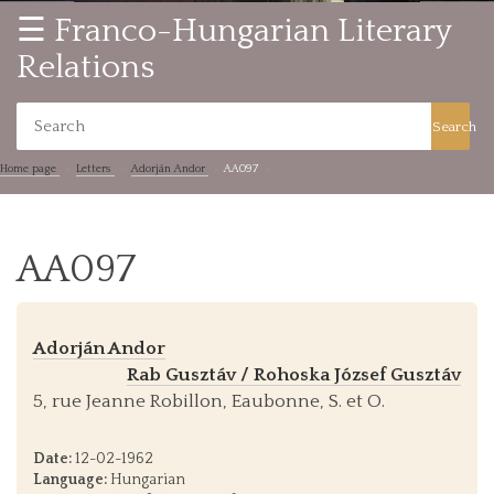
☰ Franco-Hungarian Literary
Relations
Search
Home page
Letters
Adorján Andor
AA097
AA097
Adorján Andor
Rab Gusztáv / Rohoska József Gusztáv
5, rue Jeanne Robillon, Eaubonne, S. et O.
Date:
12-02-1962
Language:
Hungarian