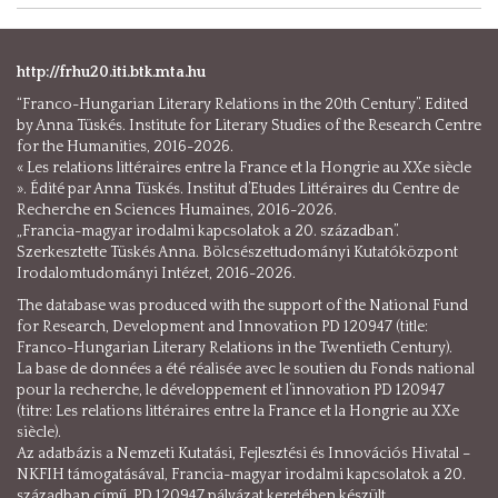
http://frhu20.iti.btk.mta.hu
“Franco-Hungarian Literary Relations in the 20th Century”. Edited
by Anna Tüskés. Institute for Literary Studies of the Research Centre
for the Humanities, 2016-2026.
« Les relations littéraires entre la France et la Hongrie au XXe siècle
». Édité par Anna Tüskés. Institut d’Etudes Littéraires du Centre de
Recherche en Sciences Humaines, 2016-2026.
„Francia-magyar irodalmi kapcsolatok a 20. században”.
Szerkesztette Tüskés Anna. Bölcsészettudományi Kutatóközpont
Irodalomtudományi Intézet, 2016-2026.
The database was produced with the support of the National Fund
for Research, Development and Innovation PD 120947 (title:
Franco-Hungarian Literary Relations in the Twentieth Century).
La base de données a été réalisée avec le soutien du Fonds national
pour la recherche, le développement et l’innovation PD 120947
(titre: Les relations littéraires entre la France et la Hongrie au XXe
siècle).
Az adatbázis a Nemzeti Kutatási, Fejlesztési és Innovációs Hivatal –
NKFIH támogatásával, Francia-magyar irodalmi kapcsolatok a 20.
században című, PD 120947 pályázat keretében készült.