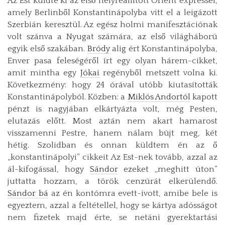
Az Est küldte ki az első helyreállított Orient expressel,
amely Berlinből Konstantinápolyba vitt el a leigázott
Szerbián keresztül. Az egész holmi manifesztációnak
volt szánva a Nyugat számára, az első világháború
egyik első szakában.
Bródy
alig ért Konstantinápolyba,
Enver pasa feleségéről írt egy olyan hárem-cikket,
amit mintha egy
Jókai
regényből metszett volna ki.
Következmény: hogy 24 órával utóbb kiutasították
Konstantinápolyból. Közben: a
Miklós Andortól
kapott
pénzt is nagyjában elkártyázta volt, még Pesten,
elutazás előtt. Most aztán nem akart hamarost
visszamenni Pestre, hanem nálam bújt meg, két
hétig. Szolidban és onnan küldtem én az ő
„konstantinápolyi” cikkeit Az Est-nek tovább, azzal az
ál-kifogással, hogy
Sándor
ezeket „meghitt úton”
juttatta hozzam, a török cenzúrát elkerülendő.
Sándor bá
az én kontómra evett-ivott, amibe bele is
egyeztem, azzal a feltétellel, hogy se kártya adósságot
nem fizetek majd érte, se netáni gyerektartási