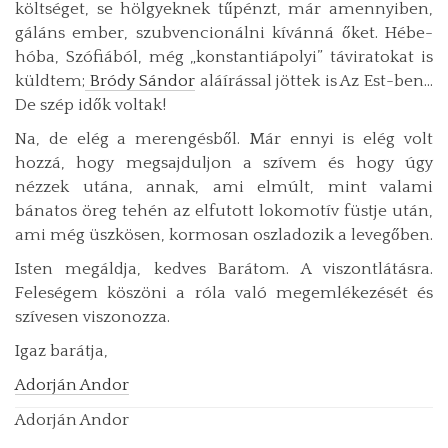
költséget, se hölgyeknek tűpénzt, már amennyiben,
gáláns ember, szubvencionálni kívánná őket. Hébe-
hóba, Szófiából, még „konstantiápolyi” táviratokat is
küldtem;
Bródy Sándor
aláírással jöttek is Az Est-ben…
De szép idők voltak!
Na, de elég a merengésből. Már ennyi is elég volt
hozzá, hogy megsajduljon a szívem és hogy úgy
nézzek utána, annak, ami elmúlt, mint valami
bánatos öreg tehén az elfutott lokomotív füstje után,
ami még üszkösen, kormosan oszladozik a levegőben.
Isten megáldja, kedves Barátom. A viszontlátásra.
Feleségem köszöni a róla való megemlékezését és
szívesen viszonozza.
Igaz barátja,
Adorján Andor
Adorján Andor