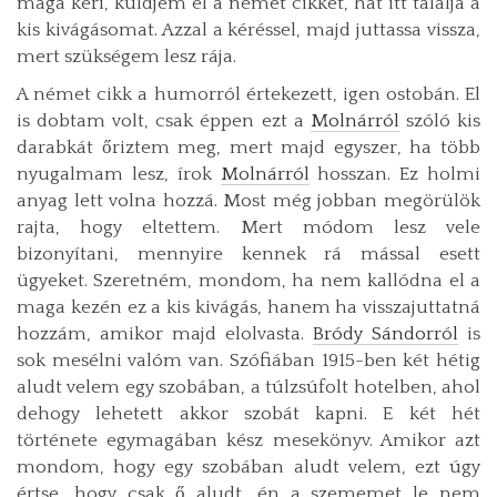
maga kéri, küldjem el a német cikket, hát itt találja a
kis kivágásomat. Azzal a kéréssel, majd juttassa vissza,
mert szükségem lesz rája.
A német cikk a humorról értekezett, igen ostobán. El
is dobtam volt, csak éppen ezt a
Molnárról
szóló kis
darabkát őriztem meg, mert majd egyszer, ha több
nyugalmam lesz, írok
Molnárról
hosszan. Ez holmi
anyag lett volna hozzá. Most még jobban megörülök
rajta, hogy eltettem. Mert módom lesz vele
bizonyítani, mennyire kennek rá mással esett
ügyeket. Szeretném, mondom, ha nem kallódna el a
maga kezén ez a kis kivágás, hanem ha visszajuttatná
hozzám, amikor majd elolvasta.
Bródy Sándorról
is
sok mesélni valóm van. Szófiában 1915-ben két hétig
aludt velem egy szobában, a túlzsúfolt hotelben, ahol
dehogy lehetett akkor szobát kapni. E két hét
története egymagában kész mesekönyv. Amikor azt
mondom, hogy egy szobában aludt velem, ezt úgy
értse, hogy csak ő aludt, én a szememet le nem