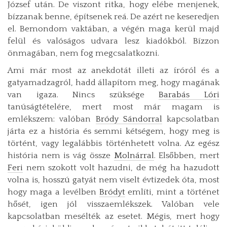
József után. De viszont ritka, hogy elébe menjenek,
bízzanak benne, építsenek reá. De azért ne keseredjen
el. Bemondom vaktában, a végén maga kerül majd
felül és valóságos udvara lesz kiadókból. Bízzon
önmagában, nem fog megcsalatkozni.
Ami már most az anekdotát illeti az íróról és a
gatyamadzagról, hadd állapítom meg, hogy magának
van igaza. Nincs szüksége
Barabás Lóri
tanúságtételére, mert most már magam is
emlékszem: valóban
Bródy Sándorral
kapcsolatban
járta ez a história és semmi kétségem, hogy meg is
történt, vagy legalábbis történhetett volna. Az egész
história nem is vág össze
Molnárral
. Elsőbben, mert
Feri
nem szokott volt hazudni, de még ha hazudott
volna is, hosszú gatyát nem viselt évtizedek óta, most
hogy maga a levélben
Bródyt
említi, mint a történet
hősét, igen jól visszaemlékszek. Valóban vele
kapcsolatban mesélték az esetet. Mégis, mert hogy