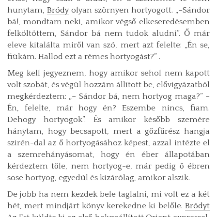
hunytam,
Bródy
olyan szörnyen hortyogott. „–Sándor
bá!, mondtam neki, amikor végső elkeseredésemben
felköltöttem, Sándor bá nem tudok aludni”. Ő már
eleve kitalálta miről van szó, mert azt felelte: „Én se,
fiúkám. Hallod ezt a rémes hortyogást?” .
Meg kell jegyeznem, hogy amikor sehol nem kapott
volt szobát, és végül hozzám állított be, elővigyázatból
megkérdeztem: „– Sándor bá, nem hortyog maga?” –
Én, felelte, már hogy én? Eszembe nincs, fiam.
Dehogy hortyogok”. És amikor később szemére
hánytam, hogy becsapott, mert a gőzfűrész hangja
szirén-dal az ő hortyogásához képest, azzal intézte el
a szemrehányásomat, hogy én éber állapotában
kérdeztem tőle, nem hortyog-e, már pedig ő ébren
sose hortyog, egyedül és kizárólag, amikor alszik.
De jobb ha nem kezdek bele taglalni, mi volt ez a két
hét, mert mindjárt könyv kerekedne ki belőle.
Bródyt