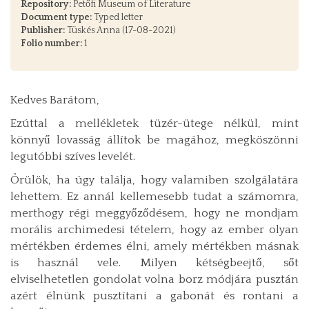
Repository:
Petőfi Museum of Literature
Document type:
Typed letter
Publisher:
Tüskés Anna (17-08-2021)
Folio number:
1
Kedves Barátom,
Ezúttal a mellékletek tüzér-ütege nélkül, mint
könnyű lovasság állítok be magához, megköszönni
legutóbbi szíves levelét.
Örülök, ha úgy találja, hogy valamiben szolgálatára
lehettem. Ez annál kellemesebb tudat a számomra,
merthogy régi meggyőződésem, hogy ne mondjam
morális archimedesi tételem, hogy az ember olyan
mértékben érdemes élni, amely mértékben másnak
is használ vele. Milyen kétségbeejtő, sőt
elviselhetetlen gondolat volna borz módjára pusztán
azért élnünk pusztítani a gabonát és rontani a