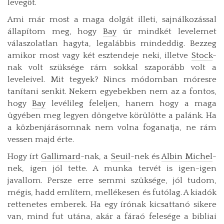
levegőt.
Ami már most a maga dolgát illeti, sajnálkozással
állapítom meg, hogy
Bay
úr mindkét levelemet
válaszolatlan hagyta, legalábbis mindeddig. Bezzeg
amikor most vagy két esztendeje neki, illetve
Stock
-
nak volt szüksége rám sokkal szaporább volt a
leveleivel. Mit tegyek? Nincs módomban móresre
tanítani senkit. Nekem egyebekben nem az a fontos,
hogy
Bay
levélileg feleljen, hanem hogy a maga
ügyében meg legyen döngetve körülötte a palánk. Ha
a közbenjárásomnak nem volna foganatja, ne rám
vessen majd érte.
Hogy írt
Gallimard
-nak, a
Seuil
-nek és
Albin Michel
-
nek, igen jól tette. A munka tervét is igen-igen
javallom. Persze erre semmi szüksége, jól tudom,
mégis, hadd említem, mellékesen és futólag. A kiadók
rettenetes emberek. Ha egy írónak kicsattanó sikere
van, mind fut utána, akár a fáraó felesége a bibliai