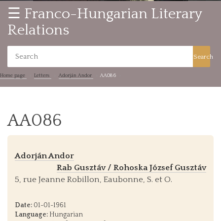
☰ Franco-Hungarian Literary
Relations
Search
Home page
Letters
Adorján Andor
AA086
AA086
Adorján Andor
Rab Gusztáv / Rohoska József Gusztáv
5, rue Jeanne Robillon, Eaubonne, S. et O.
Date:
01-01-1961
Language:
Hungarian