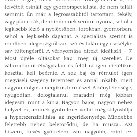
felvételt csinált egy gyomorspecialista, de nem talált
semmit. Én már a legrosszabbtól tartottam: fekély,
vagy pláne rák, de mindennek semmi nyoma, sehol a
legkisebb lézió a nyelőcsőben, torokban, gyomorban,
sehol a legkisebb daganat. A specialista szerint is
merőben idegességről van szó és talán egy csekélyke
sav-túltengésről. A vérnyomása direkt ideális:14 – 7.
Most újféle oltásokat kap, meg új szereket. De
változatlanul étvágytalan és felül rá igen dietétikus
koszttal kell beérnie. A sok baj és rémület igen
megviseli szegény teremtést és annál inkább, mert
nagyon dolgos, energikus természet. A kénytelensége,
nyugodtan, dologtalanul maradni még jobban
idegesíti, mint a kínja. Nagyon bajos, nagyon nehéz
helyzet ez, aminek gyötrelmes voltát még súlyosbítja
a hyperszenzibilitása, az ingerlékenysége. Mindebbe
felettébb nehéz beletörődni, de ha muszáj. Azt
hiszem, kevés gyötrelem van nagyobb, mint ez: