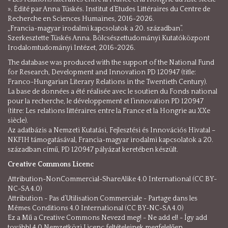
». Édité par Anna Tüskés. Institut d’Etudes Littéraires du Centre de
Recherche en Sciences Humaines, 2016-2026.
„Francia-magyar irodalmi kapcsolatok a 20. században”.
Szerkesztette Tüskés Anna. Bölcsészettudományi Kutatóközpont
Irodalomtudományi Intézet, 2016-2026.
The database was produced with the support of the National Fund
for Research, Development and Innovation PD 120947 (title:
Franco-Hungarian Literary Relations in the Twentieth Century).
La base de données a été réalisée avec le soutien du Fonds national
pour la recherche, le développement et l’innovation PD 120947
(titre: Les relations littéraires entre la France et la Hongrie au XXe
siècle).
Az adatbázis a Nemzeti Kutatási, Fejlesztési és Innovációs Hivatal –
NKFIH támogatásával, Francia-magyar irodalmi kapcsolatok a 20.
században című, PD 120947 pályázat keretében készült.
Creative Commons Licenc
Attribution-NonCommercial-ShareAlike 4.0 International (CC BY-
NC-SA 4.0)
Attribution - Pas d’Utilisation Commerciale - Partage dans les
Mêmes Conditions 4.0 International (CC BY-NC-SA 4.0)
Ez a Mű a Creative Commons Nevezd meg! - Ne add el! - Így add
tovább! 4.0 Nemzetközi Licenc feltételeinek megfelelően