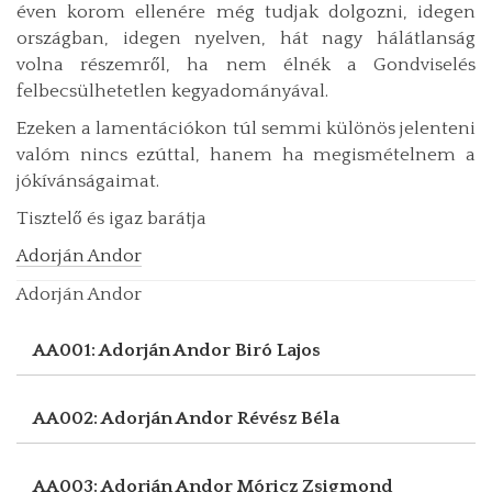
éven korom ellenére még tudjak dolgozni, idegen
országban, idegen nyelven, hát nagy hálátlanság
volna részemről, ha nem élnék a Gondviselés
felbecsülhetetlen kegyadományával.
Ezeken a lamentációkon túl semmi különös jelenteni
valóm nincs ezúttal, hanem ha megismételnem a
jókívánságaimat.
Tisztelő és igaz barátja
Adorján Andor
Adorján Andor
AA001: Adorján Andor
Biró Lajos
AA002: Adorján Andor
Révész Béla
AA003: Adorján Andor
Móricz Zsigmond