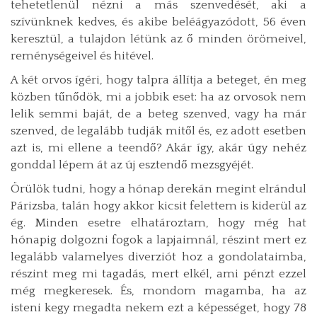
tehetetlenül nézni a más szenvedését, aki a
szívünknek kedves, és akibe beléágyazódott, 56 éven
keresztül, a tulajdon létünk az ő minden örömeivel,
reménységeivel és hitével.
A két orvos ígéri, hogy talpra állítja a beteget, én meg
közben tűnődök, mi a jobbik eset: ha az orvosok nem
lelik semmi baját, de a beteg szenved, vagy ha már
szenved, de legalább tudják mitől és, ez adott esetben
azt is, mi ellene a teendő? Akár így, akár úgy nehéz
gonddal lépem át az új esztendő mezsgyéjét.
Örülök tudni, hogy a hónap derekán megint elrándul
Párizsba, talán hogy akkor kicsit felettem is kiderül az
ég. Minden esetre elhatároztam, hogy még hat
hónapig dolgozni fogok a lapjaimnál, részint mert ez
legalább valamelyes diverziót hoz a gondolataimba,
részint meg mi tagadás, mert elkél, ami pénzt ezzel
még megkeresek. És, mondom magamba, ha az
isteni kegy megadta nekem ezt a képességet, hogy 78