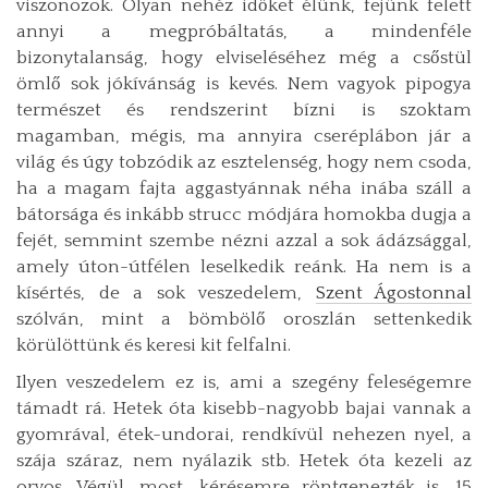
viszonozok. Olyan nehéz időket élünk, fejünk felett
annyi a megpróbáltatás, a mindenféle
bizonytalanság, hogy elviseléséhez még a csőstül
ömlő sok jókívánság is kevés. Nem vagyok pipogya
természet és rendszerint bízni is szoktam
magamban, mégis, ma annyira cseréplábon jár a
világ és úgy tobzódik az esztelenség, hogy nem csoda,
ha a magam fajta aggastyánnak néha inába száll a
bátorsága és inkább strucc módjára homokba dugja a
fejét, semmint szembe nézni azzal a sok ádázsággal,
amely úton-útfélen leselkedik reánk. Ha nem is a
kísértés, de a sok veszedelem,
Szent Ágostonnal
szólván, mint a bömbölő oroszlán settenkedik
körülöttünk és keresi kit felfalni.
Ilyen veszedelem ez is, ami a szegény feleségemre
támadt rá. Hetek óta kisebb-nagyobb bajai vannak a
gyomrával, étek-undorai, rendkívül nehezen nyel, a
szája száraz, nem nyálazik stb. Hetek óta kezeli az
orvos. Végül, most, kérésemre röntgenezték is, 15