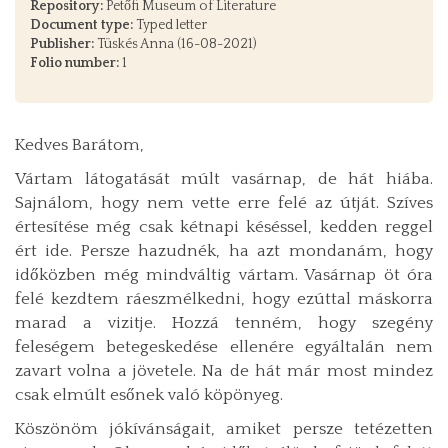
Repository:
Petőfi Museum of Literature
Document type:
Typed letter
Publisher:
Tüskés Anna (16-08-2021)
Folio number:
1
Kedves Barátom,
Vártam látogatását múlt vasárnap, de hát hiába.
Sajnálom, hogy nem vette erre felé az útját. Szíves
értesítése még csak kétnapi késéssel, kedden reggel
ért ide. Persze hazudnék, ha azt mondanám, hogy
időközben még mindváltig vártam. Vasárnap öt óra
felé kezdtem ráeszmélkedni, hogy ezúttal máskorra
marad a vizitje. Hozzá tenném, hogy szegény
feleségem betegeskedése ellenére egyáltalán nem
zavart volna a jövetele. Na de hát már most mindez
csak elmúlt esőnek való köpönyeg.
Köszönöm jókívánságait, amiket persze tetézetten