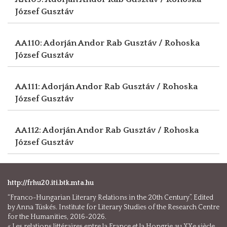
József Gusztáv
AA110: Adorján Andor
Rab Gusztáv / Rohoska
József Gusztáv
AA111: Adorján Andor
Rab Gusztáv / Rohoska
József Gusztáv
AA112: Adorján Andor
Rab Gusztáv / Rohoska
József Gusztáv
http://frhu20.iti.btk.mta.hu
“Franco-Hungarian Literary Relations in the 20th Century”. Edited
by Anna Tüskés. Institute for Literary Studies of the Research Centre
for the Humanities, 2016-2026.
« Les relations littéraires entre la France et la Hongrie au XXe siècle