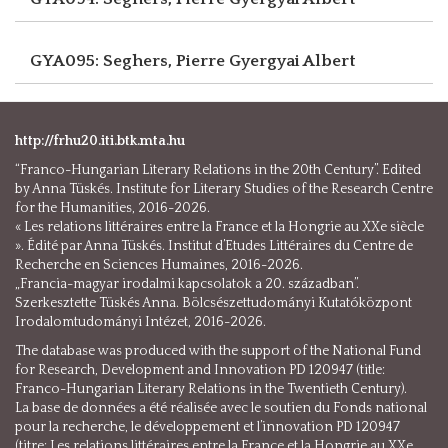
GYA095: Seghers, Pierre
Gyergyai Albert
http://frhu20.iti.btk.mta.hu
“Franco-Hungarian Literary Relations in the 20th Century”. Edited
by Anna Tüskés. Institute for Literary Studies of the Research Centre
for the Humanities, 2016-2026.
« Les relations littéraires entre la France et la Hongrie au XXe siècle
». Édité par Anna Tüskés. Institut d’Etudes Littéraires du Centre de
Recherche en Sciences Humaines, 2016-2026.
„Francia-magyar irodalmi kapcsolatok a 20. században”.
Szerkesztette Tüskés Anna. Bölcsészettudományi Kutatóközpont
Irodalomtudományi Intézet, 2016-2026.
The database was produced with the support of the National Fund
for Research, Development and Innovation PD 120947 (title:
Franco-Hungarian Literary Relations in the Twentieth Century).
La base de données a été réalisée avec le soutien du Fonds national
pour la recherche, le développement et l’innovation PD 120947
(titre: Les relations littéraires entre la France et la Hongrie au XXe