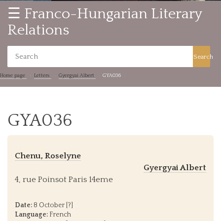
☰ Franco-Hungarian Literary
Relations
Search
Home page
Letters
Gyergyai Albert
GYA036
GYA036
Chenu, Roselyne
Gyergyai Albert
4, rue Poinsot Paris 14eme
Date:
8 October [?]
Language:
French