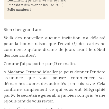
Document type:
Letter written by hand
Publisher:
Tüskés Anna (09-02-2018)
Folio number:
1
Bien cher grand ami
Voilà des nouvelles: aucune invitation n’a délaissé
pour la bonne raison que l’envoi (?) des cartes ne
commence qu’une dizaine de jours avant le début
des „Rencontres”.
Comme j’ai pu porter par (?) ce matin.
A
Madame Fernand Mueller
je peux donner l’entiere
assurance que vous pouvez commencer vos
démarches aupres des autorités, j’en suis ravie. Cela
confirme simplement ce qui vous eut télégraphié
par M. le secrétaire général, si j’ai bien compris. Je me
réjouis rant de vous revoir.