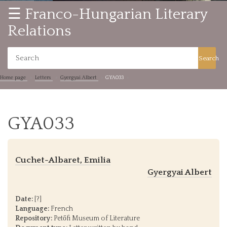
☰ Franco-Hungarian Literary
Relations
Search
Home page
Letters
Gyergyai Albert
GYA033
GYA033
Cuchet-Albaret, Emilia
Gyergyai Albert
Date:
[?]
Language:
French
Repository:
Petőfi Museum of Literature