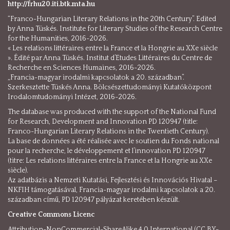
http://frhu20.iti.btk.mta.hu
“Franco-Hungarian Literary Relations in the 20th Century”. Edited
by Anna Tüskés. Institute for Literary Studies of the Research Centre
for the Humanities, 2016-2026.
« Les relations littéraires entre la France et la Hongrie au XXe siècle
». Édité par Anna Tüskés. Institut d’Etudes Littéraires du Centre de
Recherche en Sciences Humaines, 2016-2026.
„Francia-magyar irodalmi kapcsolatok a 20. században”.
Szerkesztette Tüskés Anna. Bölcsészettudományi Kutatóközpont
Irodalomtudományi Intézet, 2016-2026.
The database was produced with the support of the National Fund
for Research, Development and Innovation PD 120947 (title:
Franco-Hungarian Literary Relations in the Twentieth Century).
La base de données a été réalisée avec le soutien du Fonds national
pour la recherche, le développement et l’innovation PD 120947
(titre: Les relations littéraires entre la France et la Hongrie au XXe
siècle).
Az adatbázis a Nemzeti Kutatási, Fejlesztési és Innovációs Hivatal –
NKFIH támogatásával, Francia-magyar irodalmi kapcsolatok a 20.
században című, PD 120947 pályázat keretében készült.
Creative Commons Licenc
Attribution-NonCommercial-ShareAlike 4.0 International (CC BY-