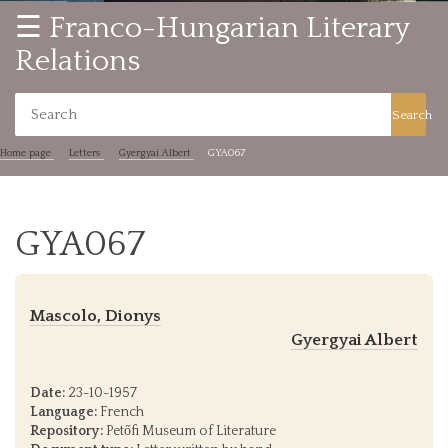
☰ Franco-Hungarian Literary
Relations
Search
Home page
Letters
Gyergyai Albert
GYA067
GYA067
Mascolo, Dionys
Gyergyai Albert
Date:
23-10-1957
Language:
French
Repository:
Petőfi Museum of Literature