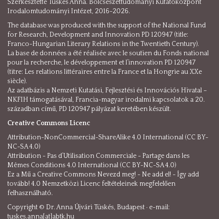
Szerkesztette Tüskés Anna. Bölcsészettudományi Kutatóközpont
Irodalomtudományi Intézet, 2016-2026.
The database was produced with the support of the National Fund
for Research, Development and Innovation PD 120947 (title:
Franco-Hungarian Literary Relations in the Twentieth Century).
La base de données a été réalisée avec le soutien du Fonds national
pour la recherche, le développement et l’innovation PD 120947
(titre: Les relations littéraires entre la France et la Hongrie au XXe
siècle).
Az adatbázis a Nemzeti Kutatási, Fejlesztési és Innovációs Hivatal –
NKFIH támogatásával, Francia-magyar irodalmi kapcsolatok a 20.
században című, PD 120947 pályázat keretében készült.
Creative Commons Licenc
Attribution-NonCommercial-ShareAlike 4.0 International (CC BY-
NC-SA 4.0)
Attribution - Pas d’Utilisation Commerciale - Partage dans les
Mêmes Conditions 4.0 International (CC BY-NC-SA 4.0)
Ez a Mű a Creative Commons Nevezd meg! - Ne add el! - Így add
tovább! 4.0 Nemzetközi Licenc feltételeinek megfelelően
felhasználható.
Copyright © Dr. Anna Újvári Tüskés, Budapest · e-mail:
tuskes.anna[at]abtk.hu