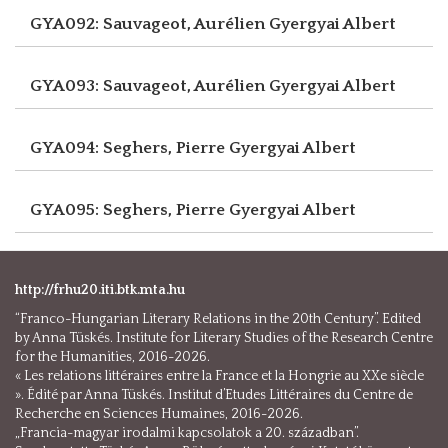
GYA092: Sauvageot, Aurélien
Gyergyai Albert
GYA093: Sauvageot, Aurélien
Gyergyai Albert
GYA094: Seghers, Pierre
Gyergyai Albert
GYA095: Seghers, Pierre
Gyergyai Albert
http://frhu20.iti.btk.mta.hu
“Franco-Hungarian Literary Relations in the 20th Century”. Edited
by Anna Tüskés. Institute for Literary Studies of the Research Centre
for the Humanities, 2016-2026.
« Les relations littéraires entre la France et la Hongrie au XXe siècle
». Édité par Anna Tüskés. Institut d’Etudes Littéraires du Centre de
Recherche en Sciences Humaines, 2016-2026.
„Francia-magyar irodalmi kapcsolatok a 20. században”.