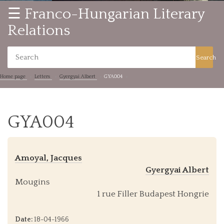
☰ Franco-Hungarian Literary
Relations
Search
Home page
Letters
Gyergyai Albert
GYA004
GYA004
Amoyal, Jacques
Gyergyai Albert
Mougins
1 rue Filler Budapest Hongrie
Date:
18-04-1966