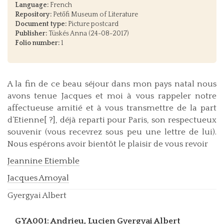
Language:
French
Repository:
Petőfi Museum of Literature
Document type:
Picture postcard
Publisher:
Tüskés Anna (24-08-2017)
Folio number:
1
A la fin de ce beau séjour dans mon pays natal nous
avons tenue Jacques et moi à vous rappeler notre
affectueuse amitié et à vous transmettre de la part
d’Etienne[ ?], déjà reparti pour Paris, son respectueux
souvenir (vous recevrez sous peu une lettre de lui).
Nous espérons avoir bientôt le plaisir de vous revoir
Jeannine Etiemble
Jacques Amoyal
Gyergyai Albert
GYA001: Andrieu, Lucien
Gyergyai Albert