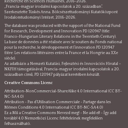
Recherche en Sciences Humaines, 2016-2026.
„Francia-magyar irodalmi kapcsolatok a 20. században”.
Szerkesztette Tüskés Anna. Bölcsészettudományi Kutatóközpont
Irodalomtudományi Intézet, 2016-2026.
The database was produced with the support of the National Fund
for Research, Development and Innovation PD 120947 (title:
Franco-Hungarian Literary Relations in the Twentieth Century).
La base de données a été réalisée avec le soutien du Fonds national
pour la recherche, le développement et l’innovation PD 120947
(titre: Les relations littéraires entre la France et la Hongrie au XXe
siècle).
Az adatbázis a Nemzeti Kutatási, Fejlesztési és Innovációs Hivatal –
NKFIH támogatásával, Francia-magyar irodalmi kapcsolatok a 20.
században című, PD 120947 pályázat keretében készült.
Creative Commons Licenc
Attribution-NonCommercial-ShareAlike 4.0 International (CC BY-
NC-SA 4.0)
Attribution - Pas d’Utilisation Commerciale - Partage dans les
Mêmes Conditions 4.0 International (CC BY-NC-SA 4.0)
Ez a Mű a Creative Commons Nevezd meg! - Ne add el! - Így add
tovább! 4.0 Nemzetközi Licenc feltételeinek megfelelően
felhasználható.