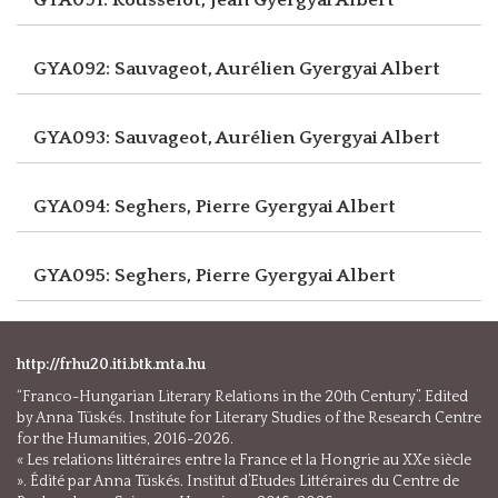
GYA092: Sauvageot, Aurélien
Gyergyai Albert
GYA093: Sauvageot, Aurélien
Gyergyai Albert
GYA094: Seghers, Pierre
Gyergyai Albert
GYA095: Seghers, Pierre
Gyergyai Albert
http://frhu20.iti.btk.mta.hu
“Franco-Hungarian Literary Relations in the 20th Century”. Edited
by Anna Tüskés. Institute for Literary Studies of the Research Centre
for the Humanities, 2016-2026.
« Les relations littéraires entre la France et la Hongrie au XXe siècle
». Édité par Anna Tüskés. Institut d’Etudes Littéraires du Centre de