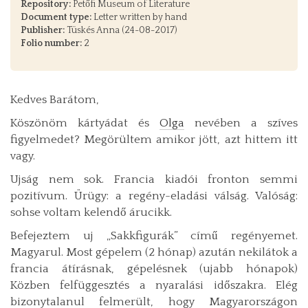
Repository:
Petőfi Museum of Literature
Document type:
Letter written by hand
Publisher:
Tüskés Anna (24-08-2017)
Folio number:
2
Kedves Barátom,
Köszönöm kártyádat és
Olga
nevében a szíves
figyelmedet? Megörültem amikor jött, azt hittem itt
vagy.
Ujság nem sok. Francia kiadói fronton semmi
pozitívum. Ürügy: a regény-eladási válság. Valóság:
sohse voltam kelendő árucikk.
Befejeztem uj „Sakkfigurák” című regényemet.
Magyarul. Most gépelem (2 hónap) azután nekilátok a
francia átírásnak, gépelésnek (ujabb hónapok)
Közben felfüggesztés a nyaralási időszakra. Elég
bizonytalanul felmerült, hogy Magyarországon