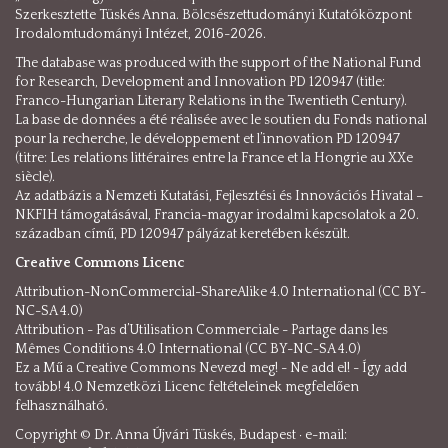
Szerkesztette Tüskés Anna. Bölcsészettudományi Kutatóközpont
Irodalomtudományi Intézet, 2016-2026.
The database was produced with the support of the National Fund
for Research, Development and Innovation PD 120947 (title:
Franco-Hungarian Literary Relations in the Twentieth Century).
La base de données a été réalisée avec le soutien du Fonds national
pour la recherche, le développement et l’innovation PD 120947
(titre: Les relations littéraires entre la France et la Hongrie au XXe
siècle).
Az adatbázis a Nemzeti Kutatási, Fejlesztési és Innovációs Hivatal –
NKFIH támogatásával, Francia-magyar irodalmi kapcsolatok a 20.
században című, PD 120947 pályázat keretében készült.
Creative Commons Licenc
Attribution-NonCommercial-ShareAlike 4.0 International (CC BY-
NC-SA 4.0)
Attribution - Pas d’Utilisation Commerciale - Partage dans les
Mêmes Conditions 4.0 International (CC BY-NC-SA 4.0)
Ez a Mű a Creative Commons Nevezd meg! - Ne add el! - Így add
tovább! 4.0 Nemzetközi Licenc feltételeinek megfelelően
felhasználható.
Copyright © Dr. Anna Újvári Tüskés, Budapest · e-mail: