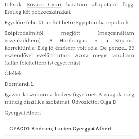
töltsük.
Kovács Gyuri
barátom állapotától függ.
Esetleg két pockocskánkkal.
Egyelőre febr. 13-án két hétre Egyiptomba repülünk.
Szépirodalmitól megjött (megcsináltam
visszaküldtem) „A Hórihorgas és a Köpcös”
korrektúrája: Elég jó érzésem volt róla. De persze… 23
esztendővel ezelőtt írtam. Azóta mégis tanultam
(talán felejtettem is) egyet mást.
Ölellek
Dormandi L
Igazán köszönöm a kedves figyelmet. A virágok még
mindig díszítik a szobámat. Üdvözlettel
Olga D.
Gyergyai Albert
GYA001: Andrieu, Lucien
Gyergyai Albert