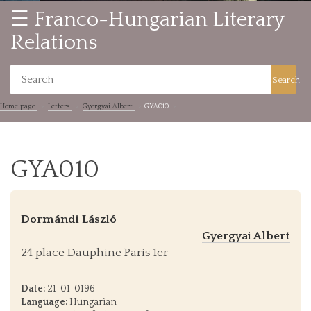
☰ Franco-Hungarian Literary
Relations
Search
Home page
Letters
Gyergyai Albert
GYA010
GYA010
Dormándi László
Gyergyai Albert
24 place Dauphine Paris 1er
Date:
21-01-0196
Language:
Hungarian