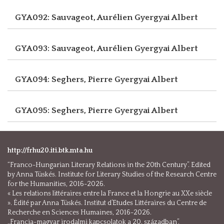
GYA092: Sauvageot, Aurélien
Gyergyai Albert
GYA093: Sauvageot, Aurélien
Gyergyai Albert
GYA094: Seghers, Pierre
Gyergyai Albert
GYA095: Seghers, Pierre
Gyergyai Albert
http://frhu20.iti.btk.mta.hu
“Franco-Hungarian Literary Relations in the 20th Century”. Edited
by Anna Tüskés. Institute for Literary Studies of the Research Centre
for the Humanities, 2016-2026.
« Les relations littéraires entre la France et la Hongrie au XXe siècle
». Édité par Anna Tüskés. Institut d’Etudes Littéraires du Centre de
Recherche en Sciences Humaines, 2016-2026.
„Francia-magyar irodalmi kapcsolatok a 20. században”.