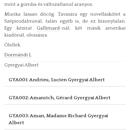
mint a gomba és változatlanul aranyos.
Munka lassan döcög. Tavaszra egy novelláskötet a
Szépirodalminál, talán egyéb is, de ez bizonytalan.
Egy kézirat
Gallimard
-nál, két másik amerikai
kiadónál, olvasásra.
Ölellek
Dormándi L
Gyergyai Albert
GYA001: Andrieu, Lucien
Gyergyai Albert
GYA002: Amanrich, Gérard
Gyergyai Albert
GYA003: Aman, Madame Richard
Gyergyai
Albert