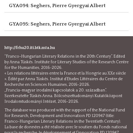
GYA094: Seghers, Pierre
Gyergyai Albert
GYA095: Seghers, Pierre
Gyergyai Albert
http://frhu20.iti.btk.mta.hu
“Franco-Hungarian Literary Relations in the 20th Century”. Edited
by Anna Tüskés. Institute for Literary Studies of the Research Centre
for the Humanities, 2016-2026.
« Les relations littéraires entre la France et la Hongrie au XXe siècle
». Édité par Anna Tüskés. Institut d’Etudes Littéraires du Centre de
Recherche en Sciences Humaines, 2016-2026.
„Francia-magyar irodalmi kapcsolatok a 20. században”.
Szerkesztette Tüskés Anna. Bölcsészettudományi Kutatóközpont
Irodalomtudományi Intézet, 2016-2026.
The database was produced with the support of the National Fund
for Research, Development and Innovation PD 120947 (title:
Franco-Hungarian Literary Relations in the Twentieth Century).
La base de données a été réalisée avec le soutien du Fonds national
pour la recherche, le développement et l’innovation PD 120947