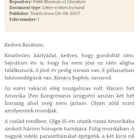
Repository:
Petőfi Museum of Literature
Document type:
Letter written by hand
Publisher:
Tüskés Anna (24-08-2017)
Folio number:
1
Kedves Barátom,
Köszönöm kártyádat, kedves, hogy gondoltál rám.
Sajnálom én is, hogy ha nem jösz ez idén aligha
találkozunk. A jövő év pedig messzi van. E pillanatban
lakóvendégünk van,
Kovács Sophie
, ismered.
Az ezévi vakáció elég mozgalmas volt. Három hét
Amerika (Pen Kongresszus ürügyén) azután két hét
Írország ahol még nem jártam: Olyan zöld mint
amilyennek mondják.
A család rendben,
Olga
15-én utazik vissza Amerikába
szokott három hónapos turnéjára. Fülig munkában. A
nagyok vidéki parasztházukat építgetik, a két kicsi nő