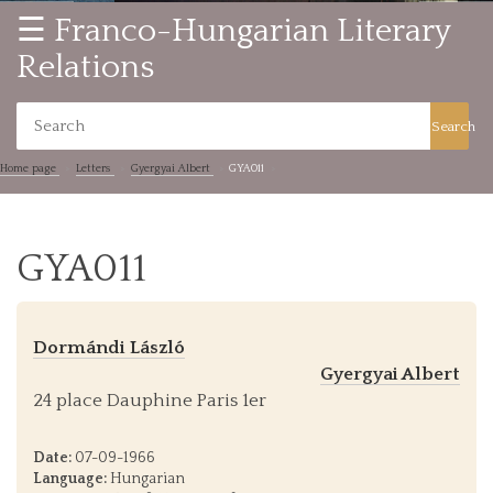
☰ Franco-Hungarian Literary
Relations
Search
Home page
Letters
Gyergyai Albert
GYA011
GYA011
Dormándi László
Gyergyai Albert
24 place Dauphine Paris 1er
Date:
07-09-1966
Language:
Hungarian