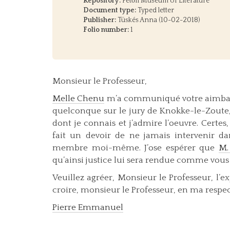
Repository:
Petőfi Museum of Literature
Document type:
Typed letter
Publisher:
Tüskés Anna (10-02-2018)
Folio number:
1
Monsieur le Professeur,
Melle Chenu
m’a communiqué votre aimbale l
quelconque sur le jury de Knokke-le-Zoute, 
dont je connais et j’admire l’oeuvre. Certes
fait un devoir de ne jamais intervenir da
membre moi-même. J’ose espérer que
M.
qu’ainsi justice lui sera rendue comme vous 
Veuillez agréer, Monsieur le Professeur, l’
croire, monsieur le Professeur, en ma respe
Pierre Emmanuel