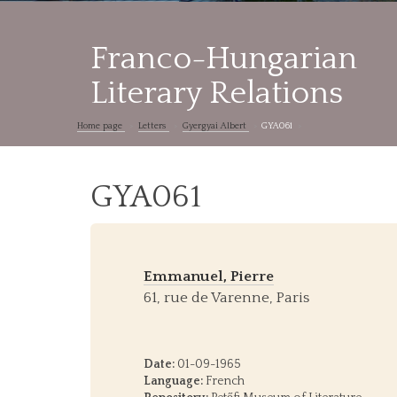
Franco-Hungarian
Literary Relations
Home page
Letters
Gyergyai Albert
GYA061
GYA061
Emmanuel, Pierre
61, rue de Varenne, Paris
Date:
01-09-1965
Language:
French