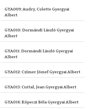
GYA009: Audry, Colette
Gyergyai
Albert
GYA010: Dormándi László
Gyergyai
Albert
GYA011: Dormándi László
Gyergyai
Albert
GYA012: Czímer József
Gyergyai Albert
GYA013: Cuttal, Jean
Gyergyai Albert
GYA014: Köpeczi Béla
Gyergyai Albert