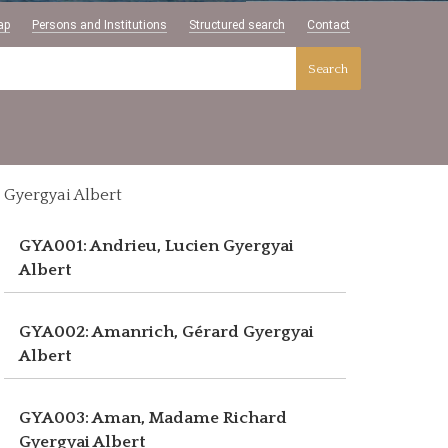
ap
Persons and Institutions
Structured search
Contact
Search
Gyergyai Albert
GYA001: Andrieu, Lucien
Gyergyai
Albert
GYA002: Amanrich, Gérard
Gyergyai
Albert
GYA003: Aman, Madame Richard
Gyergyai Albert