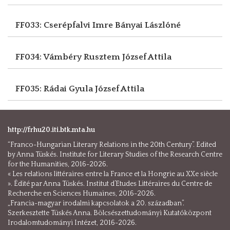
FF033: Cserépfalvi Imre
Bányai Lászlóné
FF034: Vámbéry Rusztem
József Attila
FF035: Rádai Gyula
József Attila
http://frhu20.iti.btk.mta.hu
“Franco-Hungarian Literary Relations in the 20th Century”. Edited
by Anna Tüskés. Institute for Literary Studies of the Research Centre
for the Humanities, 2016-2026.
« Les relations littéraires entre la France et la Hongrie au XXe siècle
». Édité par Anna Tüskés. Institut d’Etudes Littéraires du Centre de
Recherche en Sciences Humaines, 2016-2026.
„Francia-magyar irodalmi kapcsolatok a 20. században”.
Szerkesztette Tüskés Anna. Bölcsészettudományi Kutatóközpont
Irodalomtudományi Intézet, 2016-2026.