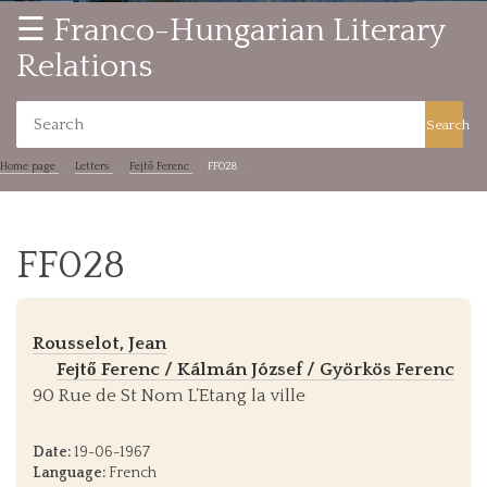
☰ Franco-Hungarian Literary
Relations
Search
Home page
Letters
Fejtő Ferenc
FF028
FF028
Rousselot, Jean
Fejtő Ferenc / Kálmán József / Györkös Ferenc
90 Rue de St Nom L’Etang la ville
Date:
19-06-1967
Language:
French