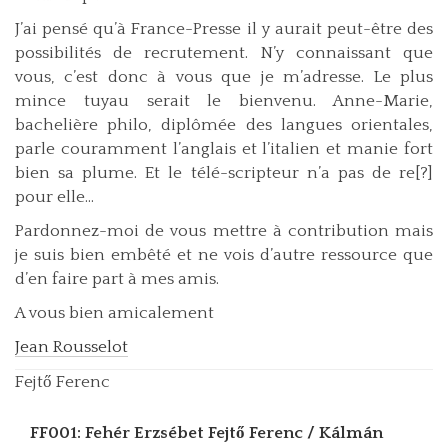
J’ai pensé qu’à France-Presse il y aurait peut-être des
possibilités de recrutement. N’y connaissant que
vous, c’est donc à vous que je m’adresse. Le plus
mince tuyau serait le bienvenu. Anne-Marie,
bachelière philo, diplômée des langues orientales,
parle couramment l’anglais et l’italien et manie fort
bien sa plume. Et le télé-scripteur n’a pas de re[?]
pour elle…
Pardonnez-moi de vous mettre à contribution mais
je suis bien embêté et ne vois d’autre ressource que
d’en faire part à mes amis.
A vous bien amicalement
Jean Rousselot
Fejtő Ferenc
FF001: Fehér Erzsébet
Fejtő Ferenc / Kálmán