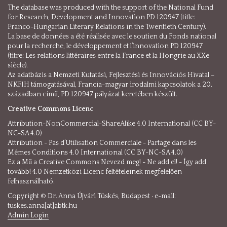
The database was produced with the support of the National Fund
for Research, Development and Innovation PD 120947 (title:
Franco-Hungarian Literary Relations in the Twentieth Century).
La base de données a été réalisée avec le soutien du Fonds national
pour la recherche, le développement et l’innovation PD 120947
(titre: Les relations littéraires entre la France et la Hongrie au XXe
siècle).
Az adatbázis a Nemzeti Kutatási, Fejlesztési és Innovációs Hivatal –
NKFIH támogatásával, Francia-magyar irodalmi kapcsolatok a 20.
században című, PD 120947 pályázat keretében készült.
Creative Commons Licenc
Attribution-NonCommercial-ShareAlike 4.0 International (CC BY-
NC-SA 4.0)
Attribution - Pas d’Utilisation Commerciale - Partage dans les
Mêmes Conditions 4.0 International (CC BY-NC-SA 4.0)
Ez a Mű a Creative Commons Nevezd meg! - Ne add el! - Így add
tovább! 4.0 Nemzetközi Licenc feltételeinek megfelelően
felhasználható.
Copyright © Dr. Anna Újvári Tüskés, Budapest · e-mail:
tuskes.anna[at]abtk.hu
Admin Login