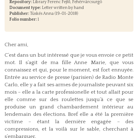
Repository:
Library Ferenc Fejtő, Fehérvárcsurgó
Document type:
Letter written by hand
Publisher:
Tüskés Anna (19-01-2018)
Folio number:
1
Cher ami,
C’est dans un but intéressé que je vous envoie ce petit
mot. Il s’agit de ma fille Anne Marie, que vous
connaissez et qui, pour le moment, est fort ennuyée.
Entrée au service de presse (parisien) de Radio Monte
Carlo, elle y a fait ses armes de journaliste peuvant six
mois – elle a la carte professionelle et tout allait pour
elle comme sur des roulettes jusqu’à ce que se
produise un grand chambardement intérieur au
lendemain des élections. Bref elle a été la première
victime – étant la dernière engagée – des
compressions, et la voilà sur le sable, cherchant à
s’embarquer.