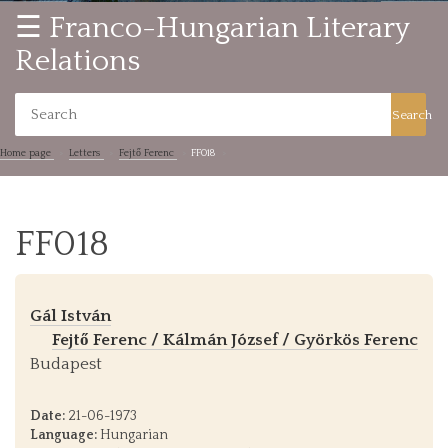
☰ Franco-Hungarian Literary
Relations
Search
Home page
Letters
Fejtő Ferenc
FF018
FF018
Gál István
Fejtő Ferenc / Kálmán József / Györkös Ferenc
Budapest
Date:
21-06-1973
Language:
Hungarian