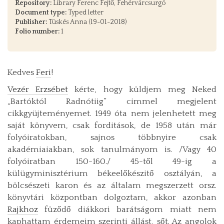
Repository:
Library Ferenc Fejtő, Fehérvárcsurgó
Document type:
Typed letter
Publisher:
Tüskés Anna (19-01-2018)
Folio number:
1
Kedves
Feri
!
Vezér Erzsébet
kérte, hogy küldjem meg Neked
„Bartóktól Radnótiig” cimmel megjelent
cikkgyüjteményemet. 1949 óta nem jelenhetett meg
saját könyvem, csak forditások, de 1958 után már
folyóiratokban, sajnos többnyire csak
akadémiaiakban, sok tanulmányom is. /Vagy 40
folyóiratban 150-160./ 45-től 49-ig a
külügyminisztérium békeelőkészitő osztályán, a
bölcsészeti karon és az általam megszerzett orsz.
könyvtári központban dolgoztam, akkor azonban
Rajkhoz
füződő diákkori barátságom miatt nem
kaphattam érdemeim szerinti állást, sőt. Az angolok