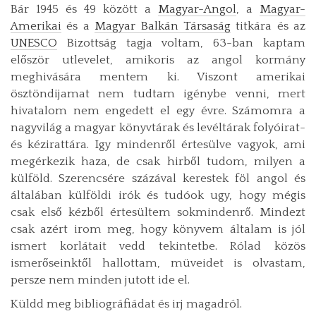
Bár 1945 és 49 között a
Magyar-Angol
, a
Magyar-
Amerikai
és a
Magyar Balkán Társaság
titkára és az
UNESCO
Bizottság tagja voltam, 63-ban kaptam
először utlevelet, amikoris az angol kormány
meghivására mentem ki. Viszont amerikai
ösztöndijamat nem tudtam igénybe venni, mert
hivatalom nem engedett el egy évre. Számomra a
nagyvilág a magyar könyvtárak és levéltárak folyóirat-
és kézirattára. Igy mindenről értesülve vagyok, ami
megérkezik haza, de csak hirből tudom, milyen a
külföld. Szerencsére százával kerestek föl angol és
általában külföldi irók és tudóok ugy, hogy mégis
csak első kézből értesültem sokmindenrő. Mindezt
csak azért irom meg, hogy könyvem általam is jól
ismert korlátait vedd tekintetbe. Rólad közös
ismerőseinktől hallottam, müveidet is olvastam,
persze nem minden jutott ide el.
Küldd meg bibliográfiádat és irj magadról.