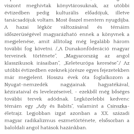
viszont meghivtak könyvtárosuknak, az utóbbi
évtizedben pedig kulturális előadójuk, illetve
tanácsadójuk voltam. Most ősszel mentem nyugdijba.
A hazai légkör változásával és témáim
időszerüségével magyarázható ennek a könyvnek a
megjelenése, amit állitolag még legalább három
további fog követni. /„A Dunakonföderáció magyar
terveinek története”, „Magyarország az angol
klasszikusok irásaiban”, „Keleteurópa keresése”./ Az
utóbbi évtizedben ezeknek jórésze egyes fejezetekben
már megjelent. Hosszu évek óta foglalkozom a
Nyugat-nemzedék nagyjainak hagyatékával,
kézirataival és levelezéseivel, - ezekből még bőséges
további tervek adódnak. Legközelebbi kedvenc
témám egy „Ady és Babits”, valamint a
Csinszka
-
életrajz. Legjobban izgat azonban a XX. századi
magyar radikalizmus eszmetörténete, elsősorban a
baloldali angol hatások hazánkban.