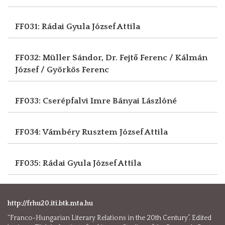
FF031: Rádai Gyula
József Attila
FF032: Müller Sándor, Dr.
Fejtő Ferenc / Kálmán
József / Györkös Ferenc
FF033: Cserépfalvi Imre
Bányai Lászlóné
FF034: Vámbéry Rusztem
József Attila
FF035: Rádai Gyula
József Attila
http://frhu20.iti.btk.mta.hu
“Franco-Hungarian Literary Relations in the 20th Century”. Edited