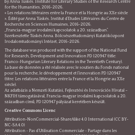
by Anna Tüskés. Institute for Literary Studies of the Research Centre
for the Humanities, 2016-2026.
« Les relations littéraires entre la France et la Hongrie au XXe siècle
». Édité par Anna Tüskés. Institut d’Etudes Littéraires du Centre de
Recherche en Sciences Humaines, 2016-2026.
„Francia-magyar irodalmi kapcsolatok a 20. században”.
Szerkesztette Tüskés Anna. Bölcsészettudományi Kutatóközpont
Irodalomtudományi Intézet, 2016-2026.
The database was produced with the support of the National Fund
for Research, Development and Innovation PD 120947 (title:
Franco-Hungarian Literary Relations in the Twentieth Century).
La base de données a été réalisée avec le soutien du Fonds national
pour la recherche, le développement et l’innovation PD 120947
(titre: Les relations littéraires entre la France et la Hongrie au XXe
siècle).
Az adatbázis a Nemzeti Kutatási, Fejlesztési és Innovációs Hivatal –
NKFIH támogatásával, Francia-magyar irodalmi kapcsolatok a 20.
században című, PD 120947 pályázat keretében készült.
Creative Commons Licenc
Attribution-NonCommercial-ShareAlike 4.0 International (CC BY-
NC-SA 4.0)
Attribution - Pas d’Utilisation Commerciale - Partage dans les