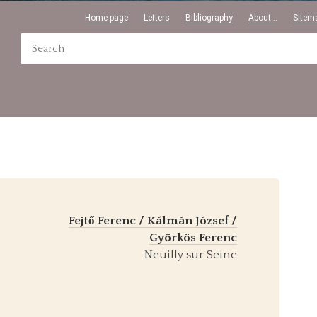
Home page
Letters
Bibliography
About...
Sitem
Fejtő Ferenc / Kálmán József /
Györkös Ferenc
Neuilly sur Seine