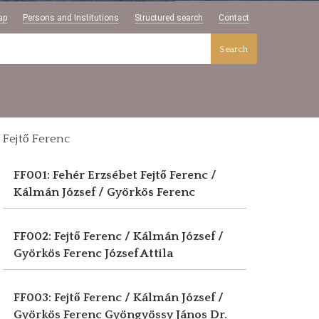
ap
Persons and Institutions
Structured search
Contact
Search
Fejtő Ferenc
FF001: Fehér Erzsébet
Fejtő Ferenc /
Kálmán József / Györkös Ferenc
FF002: Fejtő Ferenc / Kálmán József /
Györkös Ferenc
József Attila
FF003: Fejtő Ferenc / Kálmán József /
Györkös Ferenc
Gyöngyössy János Dr.