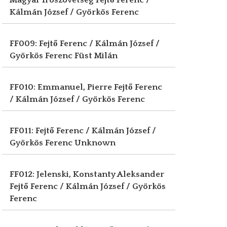
Magyar Írószövetség
Fejtő Ferenc /
Kálmán József / Györkös Ferenc
FF009: Fejtő Ferenc / Kálmán József /
Györkös Ferenc
Füst Milán
FF010: Emmanuel, Pierre
Fejtő Ferenc
/ Kálmán József / Györkös Ferenc
FF011: Fejtő Ferenc / Kálmán József /
Györkös Ferenc
Unknown
FF012: Jelenski, Konstanty Aleksander
Fejtő Ferenc / Kálmán József / Györkös
Ferenc