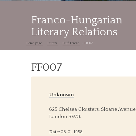
Franco-Hungarian
Literary Relations
Home page
Letters
Fejtő Ferenc
FF007
FF007
Unknown
625 Chelsea Cloisters, Sloane Avenue
London SW3.
Date:
08-01-1958