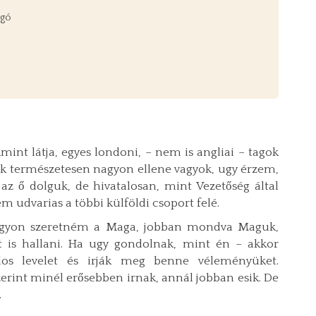
rgó
mint látja, egyes londoni, – nem is angliai – tagok
k természetesen nagyon ellene vagyok, ugy érzem,
 az ő dolguk, de hivatalosan, mint Vezetőség által
udvarias a többi külföldi csoport felé.
 nagyon szeretném a Maga, jobban mondva Maguk,
 is hallani. Ha ugy gondolnak, mint én – akkor
os levelet és irják meg benne véleményüket.
int minél erősebben irnak, annál jobban esik. De
.