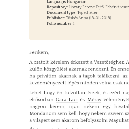
Language:
Hungarian
Repository:
Library Ferenc Fejtő, Fehérvárcsu
Document type:
Typed letter
Publisher:
Tüskés Anna (18-01-2018)
Folio number:
1
Ferikém
,
A csatolt kérelem érkezett a Vezetőséghez. A
külön közgyülést akarnak rendezni. Én enne
ha privátim akarnak a tagok találkozni, az
kezdeményezett lépés minden volna csak nem 
Lehet hogy én tulzottan érzek, és ezért
elsősorban
Gara Laci
és
Méray
véleményét
nagyon kérem, irjon nekem egy hivatal
Mondanom sem kell, hogy nekem szivem szer
a világért sem akarom befolyásolni Magukat