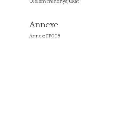
Ölelem mindnyájukat
Annexe
Annex: FF008