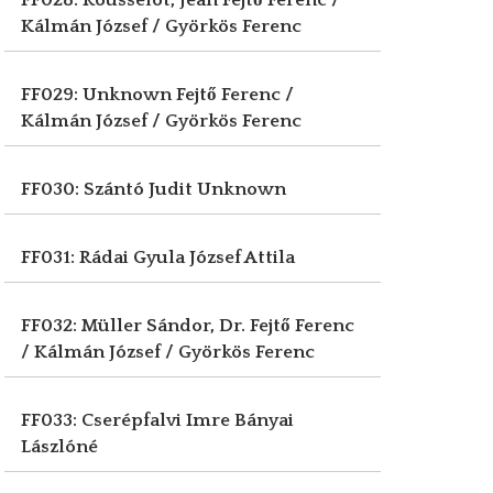
FF028: Rousselot, Jean
Fejtő Ferenc /
Kálmán József / Györkös Ferenc
FF029: Unknown
Fejtő Ferenc /
Kálmán József / Györkös Ferenc
FF030: Szántó Judit
Unknown
FF031: Rádai Gyula
József Attila
FF032: Müller Sándor, Dr.
Fejtő Ferenc
/ Kálmán József / Györkös Ferenc
FF033: Cserépfalvi Imre
Bányai
Lászlóné